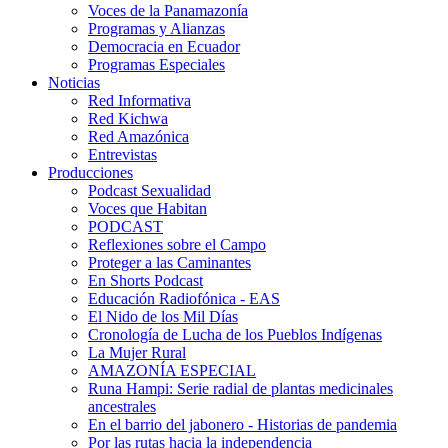
Voces de la Panamazonía
Programas y Alianzas
Democracia en Ecuador
Programas Especiales
Noticias
Red Informativa
Red Kichwa
Red Amazónica
Entrevistas
Producciones
Podcast Sexualidad
Voces que Habitan
PODCAST
Reflexiones sobre el Campo
Proteger a las Caminantes
En Shorts Podcast
Educación Radiofónica - EAS
El Nido de los Mil Días
Cronología de Lucha de los Pueblos Indígenas
La Mujer Rural
AMAZONÍA ESPECIAL
Runa Hampi: Serie radial de plantas medicinales
ancestrales
En el barrio del jabonero - Historias de pandemia
Por las rutas hacia la independencia