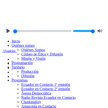
Play
Mute
Inicio
Quiénes somos
Quiénes Somos
Usuarios
Código de Ética y Difusión
Misión y Visión
Programación
Tarifario
Producción
Difusión
Programas
Ecuador en Contacto 1º emisión
Ecuador en Contacto 2º emisión
Ágora Democrática
Radio Revista Ecuador en Contacto
Chaskinakuy
Amazonía en Contacto