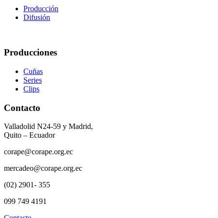
Producción
Difusión
Producciones
Cuñas
Series
Clips
Contacto
Valladolid N24-59 y Madrid,
Quito – Ecuador
corape@corape.org.ec
mercadeo@corape.org.ec
(02) 2901- 355
099 749 4191
Contacto