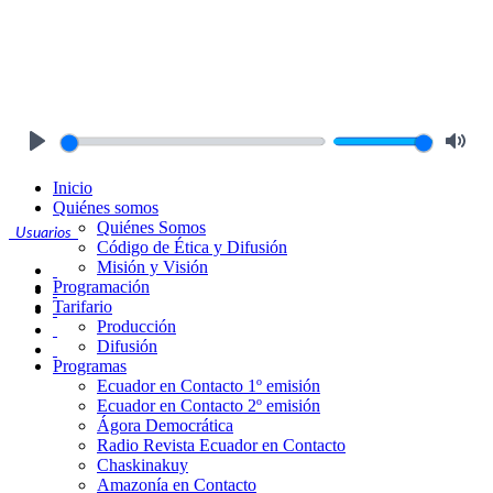
Play
Mute
Inicio
Quiénes somos
Quiénes Somos
Usuarios
Código de Ética y Difusión
Misión y Visión
Programación
Tarifario
Producción
Difusión
Programas
Ecuador en Contacto 1º emisión
Ecuador en Contacto 2º emisión
Ágora Democrática
Radio Revista Ecuador en Contacto
Chaskinakuy
Amazonía en Contacto