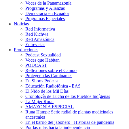
Voces de la Panamazonía
Programas y Alianzas
Democracia en Ecuador
Programas Especiales
Noticias
Red Informativa
Red Kichwa
Red Amazónica
Entrevistas
Producciones
Podcast Sexualidad
Voces que Habitan
PODCAST
Reflexiones sobre el Campo
Proteger a las Caminantes
En Shorts Podcast
Educación Radiofónica - EAS
El Nido de los Mil Días
Cronología de Lucha de los Pueblos Indígenas
La Mujer Rural
AMAZONÍA ESPECIAL
Runa Hampi: Serie radial de plantas medicinales
ancestrales
En el barrio del jabonero - Historias de pandemia
Por las rutas hacia la independencia