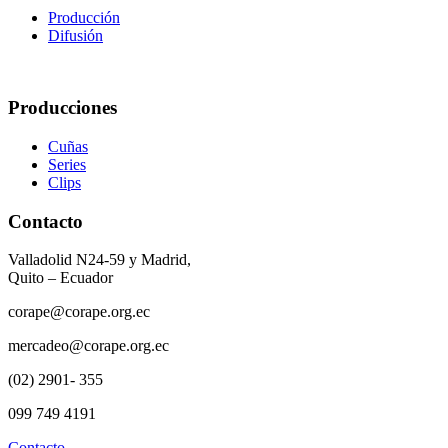
Producción
Difusión
Producciones
Cuñas
Series
Clips
Contacto
Valladolid N24-59 y Madrid,
Quito – Ecuador
corape@corape.org.ec
mercadeo@corape.org.ec
(02) 2901- 355
099 749 4191
Contacto