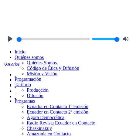
Play
Mute
Inicio
Quiénes somos
Quiénes Somos
Usuarios
Código de Ética y Difusión
Misión y Visión
Programación
Tarifario
Producción
Difusión
Programas
Ecuador en Contacto 1º emisión
Ecuador en Contacto 2º emisión
Ágora Democrática
Radio Revista Ecuador en Contacto
Chaskinakuy
Amazonía en Contacto