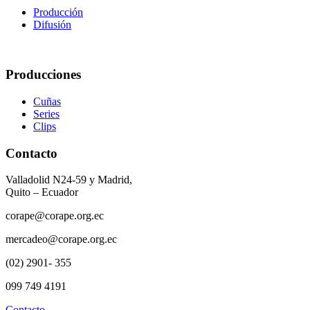
Producción
Difusión
Producciones
Cuñas
Series
Clips
Contacto
Valladolid N24-59 y Madrid,
Quito – Ecuador
corape@corape.org.ec
mercadeo@corape.org.ec
(02) 2901- 355
099 749 4191
Contacto