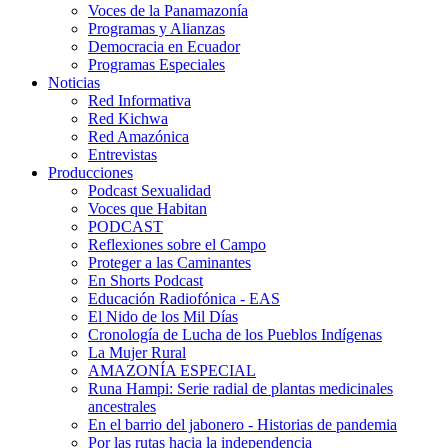
Voces de la Panamazonía
Programas y Alianzas
Democracia en Ecuador
Programas Especiales
Noticias
Red Informativa
Red Kichwa
Red Amazónica
Entrevistas
Producciones
Podcast Sexualidad
Voces que Habitan
PODCAST
Reflexiones sobre el Campo
Proteger a las Caminantes
En Shorts Podcast
Educación Radiofónica - EAS
El Nido de los Mil Días
Cronología de Lucha de los Pueblos Indígenas
La Mujer Rural
AMAZONÍA ESPECIAL
Runa Hampi: Serie radial de plantas medicinales
ancestrales
En el barrio del jabonero - Historias de pandemia
Por las rutas hacia la independencia