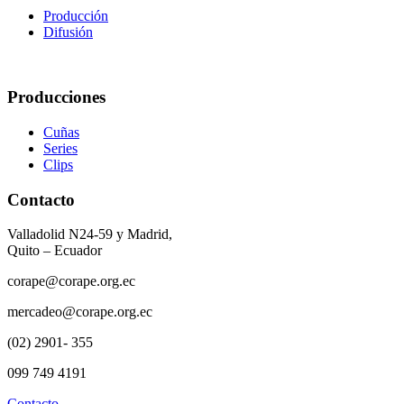
Producción
Difusión
Producciones
Cuñas
Series
Clips
Contacto
Valladolid N24-59 y Madrid,
Quito – Ecuador
corape@corape.org.ec
mercadeo@corape.org.ec
(02) 2901- 355
099 749 4191
Contacto