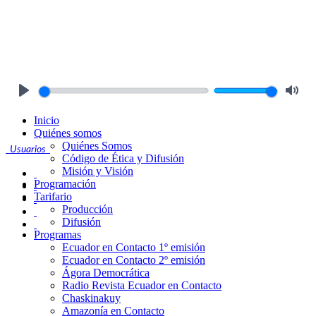
Play
Mute
Inicio
Quiénes somos
Quiénes Somos
Usuarios
Código de Ética y Difusión
Misión y Visión
Programación
Tarifario
Producción
Difusión
Programas
Ecuador en Contacto 1º emisión
Ecuador en Contacto 2º emisión
Ágora Democrática
Radio Revista Ecuador en Contacto
Chaskinakuy
Amazonía en Contacto