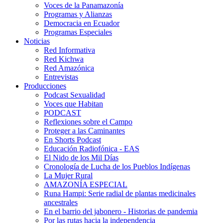
Voces de la Panamazonía
Programas y Alianzas
Democracia en Ecuador
Programas Especiales
Noticias
Red Informativa
Red Kichwa
Red Amazónica
Entrevistas
Producciones
Podcast Sexualidad
Voces que Habitan
PODCAST
Reflexiones sobre el Campo
Proteger a las Caminantes
En Shorts Podcast
Educación Radiofónica - EAS
El Nido de los Mil Días
Cronología de Lucha de los Pueblos Indígenas
La Mujer Rural
AMAZONÍA ESPECIAL
Runa Hampi: Serie radial de plantas medicinales
ancestrales
En el barrio del jabonero - Historias de pandemia
Por las rutas hacia la independencia