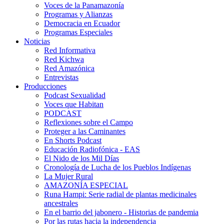
Voces de la Panamazonía
Programas y Alianzas
Democracia en Ecuador
Programas Especiales
Noticias
Red Informativa
Red Kichwa
Red Amazónica
Entrevistas
Producciones
Podcast Sexualidad
Voces que Habitan
PODCAST
Reflexiones sobre el Campo
Proteger a las Caminantes
En Shorts Podcast
Educación Radiofónica - EAS
El Nido de los Mil Días
Cronología de Lucha de los Pueblos Indígenas
La Mujer Rural
AMAZONÍA ESPECIAL
Runa Hampi: Serie radial de plantas medicinales
ancestrales
En el barrio del jabonero - Historias de pandemia
Por las rutas hacia la independencia