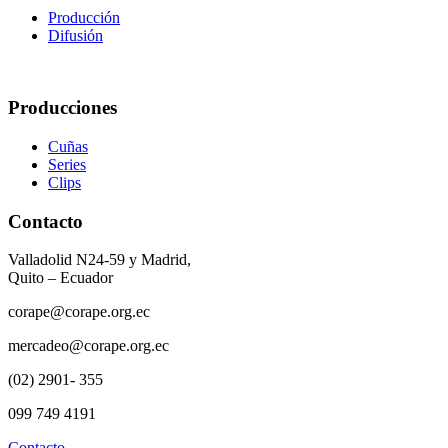
Producción
Difusión
Producciones
Cuñas
Series
Clips
Contacto
Valladolid N24-59 y Madrid,
Quito – Ecuador
corape@corape.org.ec
mercadeo@corape.org.ec
(02) 2901- 355
099 749 4191
Contacto