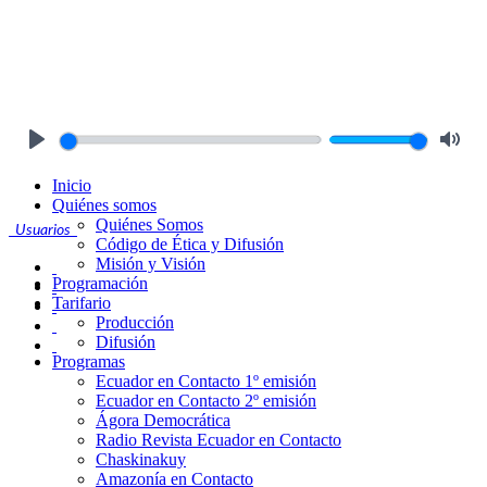
Play
Mute
Inicio
Quiénes somos
Quiénes Somos
Usuarios
Código de Ética y Difusión
Misión y Visión
Programación
Tarifario
Producción
Difusión
Programas
Ecuador en Contacto 1º emisión
Ecuador en Contacto 2º emisión
Ágora Democrática
Radio Revista Ecuador en Contacto
Chaskinakuy
Amazonía en Contacto