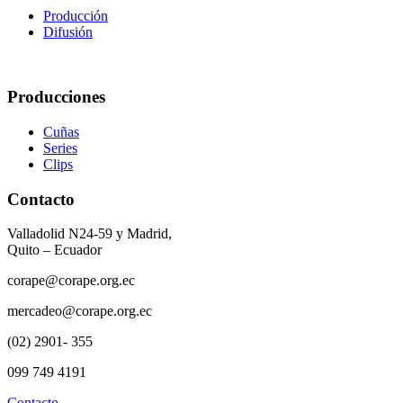
Producción
Difusión
Producciones
Cuñas
Series
Clips
Contacto
Valladolid N24-59 y Madrid,
Quito – Ecuador
corape@corape.org.ec
mercadeo@corape.org.ec
(02) 2901- 355
099 749 4191
Contacto