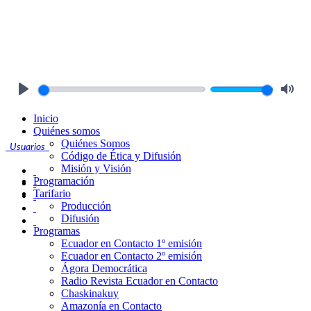
Play
Mute
Inicio
Quiénes somos
Quiénes Somos
Usuarios
Código de Ética y Difusión
Misión y Visión
Programación
Tarifario
Producción
Difusión
Programas
Ecuador en Contacto 1º emisión
Ecuador en Contacto 2º emisión
Ágora Democrática
Radio Revista Ecuador en Contacto
Chaskinakuy
Amazonía en Contacto