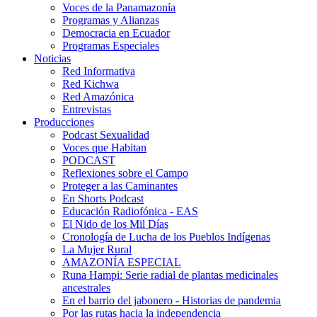
Voces de la Panamazonía
Programas y Alianzas
Democracia en Ecuador
Programas Especiales
Noticias
Red Informativa
Red Kichwa
Red Amazónica
Entrevistas
Producciones
Podcast Sexualidad
Voces que Habitan
PODCAST
Reflexiones sobre el Campo
Proteger a las Caminantes
En Shorts Podcast
Educación Radiofónica - EAS
El Nido de los Mil Días
Cronología de Lucha de los Pueblos Indígenas
La Mujer Rural
AMAZONÍA ESPECIAL
Runa Hampi: Serie radial de plantas medicinales
ancestrales
En el barrio del jabonero - Historias de pandemia
Por las rutas hacia la independencia