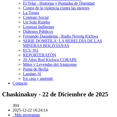
El Telar - Historias y Puntadas de Dignidad
Costos de la violencia contra las mujeres
La Tonga
Contrato Social
Un Solo Rumbo
Lenguas Indígenas
Diálogos Públicos
Fernando Daquilema - Radio Novela Kichwa
SERIE DOMITILA: LA REBELDÍA DE LAS
MINERAS BOLIVIANAS
ECU 911
REPORTERATÓN
20 Años Red Kichwa CORAPE
Mitos y Leyendas del Amazonas
Punta de flecha
Laudato Sí
En casa y aprende
Contacto
Chaskinakuy - 22 de Diciembre de 2025
304
2025-12-22 16:24:14
Más programas