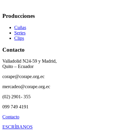
Producciones
Cuñas
Series
Clips
Contacto
Valladolid N24-59 y Madrid,
Quito – Ecuador
corape@corape.org.ec
mercadeo@corape.org.ec
(02) 2901- 355
099 749 4191
Contacto
ESCRÍBANOS