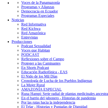
Voces de la Panamazonía
Programas y Alianzas
Democracia en Ecuador
Programas Especiales
Noticias
Red Informativa
Red Kichwa
Red Amazónica
Entrevistas
Producciones
Podcast Sexualidad
Voces que Habitan
PODCAST
Reflexiones sobre el Campo
Proteger a las Caminantes
En Shorts Podcast
Educación Radiofónica - EAS
El Nido de los Mil Días
Cronología de Lucha de los Pueblos Indígenas
La Mujer Rural
AMAZONÍA ESPECIAL
Runa Hampi: Serie radial de plantas medicinales ancestra
En el barrio del jabonero - Historias de pandemia
Por las rutas hacia la independencia
El Telar - Historias y Puntadas de Dignidad