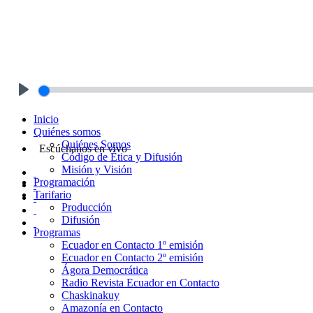
Play
Inicio
Quiénes somos
Quiénes Somos
Escúchanos en vivo
Código de Ética y Difusión
Misión y Visión
Programación
Tarifario
Producción
Difusión
Programas
Ecuador en Contacto 1º emisión
Ecuador en Contacto 2º emisión
Ágora Democrática
Radio Revista Ecuador en Contacto
Chaskinakuy
Amazonía en Contacto