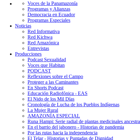
Voces de la Panamazonía
Programas y Alianzas
Democracia en Ecuador
Programas Especiales
Noticias
Red Informativa
Red Kichwa
Red Amazónica
Entrevistas
Producciones
Podcast Sexualidad
Voces que Habitan
PODCAST
Reflexiones sobre el Campo
Proteger a las Caminantes
En Shorts Podcast
Educación Radiofónica - EAS
El Nido de los Mil Días
Cronología de Lucha de los Pueblos Indígenas
La Mujer Rural
AMAZONÍA ESPECIAL
Runa Hampi: Serie radial de plantas medicinales ancestra
En el barrio del jabonero - Historias de pandemia
Por las rutas hacia la independencia
El Telar - Historias y Puntadas de Dignidad