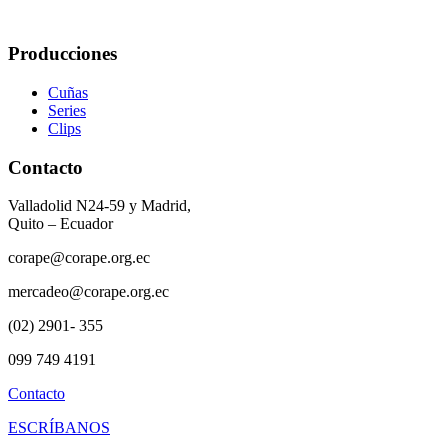
Producciones
Cuñas
Series
Clips
Contacto
Valladolid N24-59 y Madrid,
Quito – Ecuador
corape@corape.org.ec
mercadeo@corape.org.ec
(02) 2901- 355
099 749 4191
Contacto
ESCRÍBANOS