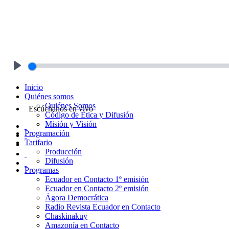
Play
Inicio
Quiénes somos
Quiénes Somos
Escúchanos en vivo
Código de Ética y Difusión
Misión y Visión
Programación
Tarifario
Producción
Difusión
Programas
Ecuador en Contacto 1º emisión
Ecuador en Contacto 2º emisión
Ágora Democrática
Radio Revista Ecuador en Contacto
Chaskinakuy
Amazonía en Contacto