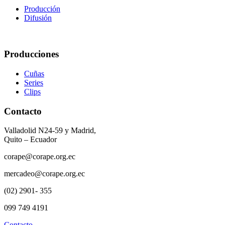
Producción
Difusión
Producciones
Cuñas
Series
Clips
Contacto
Valladolid N24-59 y Madrid,
Quito – Ecuador
corape@corape.org.ec
mercadeo@corape.org.ec
(02) 2901- 355
099 749 4191
Contacto