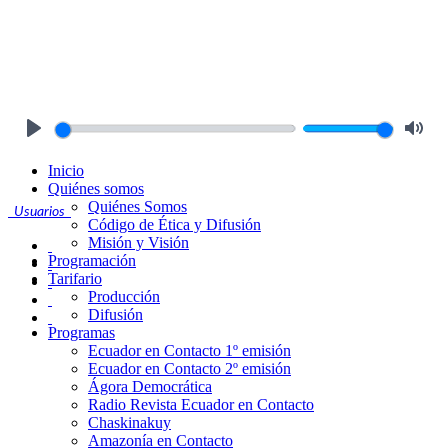
Play
Mute
Inicio
Quiénes somos
Quiénes Somos
Usuarios
Código de Ética y Difusión
Misión y Visión
Programación
Tarifario
Producción
Difusión
Programas
Ecuador en Contacto 1º emisión
Ecuador en Contacto 2º emisión
Ágora Democrática
Radio Revista Ecuador en Contacto
Chaskinakuy
Amazonía en Contacto