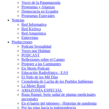
Voces de la Panamazonía
Programas y Alianzas
Democracia en Ecuador
Programas Especiales
Noticias
Red Informativa
Red Kichwa
Red Amazónica
Entrevistas
Producciones
Podcast Sexualidad
Voces que Habitan
PODCAST
Reflexiones sobre el Campo
Proteger a las Caminantes
En Shorts Podcast
Educación Radiofónica - EAS
El Nido de los Mil Días
Cronología de Lucha de los Pueblos Indígenas
La Mujer Rural
AMAZONÍA ESPECIAL
Runa Hampi: Serie radial de plantas medicinales
ancestrales
En el barrio del jabonero - Historias de pandemia
Por las rutas hacia la independencia