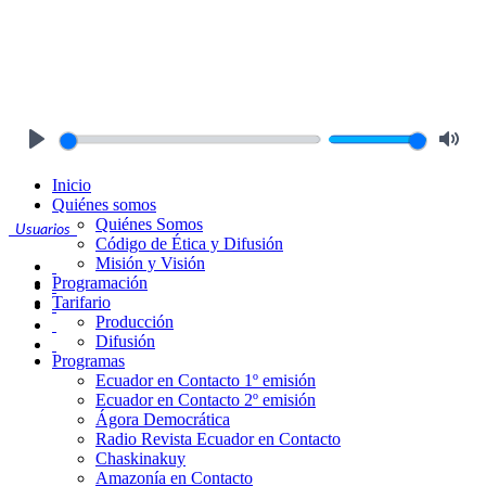
Play
Mute
Inicio
Quiénes somos
Quiénes Somos
Usuarios
Código de Ética y Difusión
Misión y Visión
Programación
Tarifario
Producción
Difusión
Programas
Ecuador en Contacto 1º emisión
Ecuador en Contacto 2º emisión
Ágora Democrática
Radio Revista Ecuador en Contacto
Chaskinakuy
Amazonía en Contacto