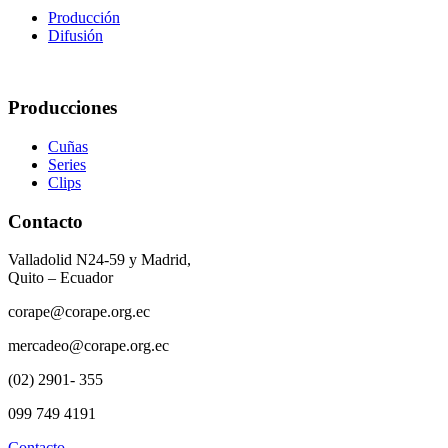
Producción
Difusión
Producciones
Cuñas
Series
Clips
Contacto
Valladolid N24-59 y Madrid,
Quito – Ecuador
corape@corape.org.ec
mercadeo@corape.org.ec
(02) 2901- 355
099 749 4191
Contacto