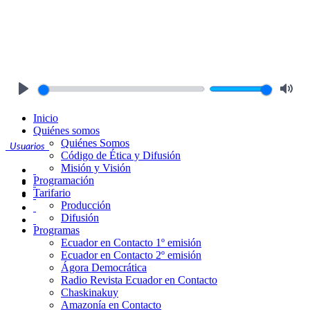
Play
Mute
Inicio
Quiénes somos
Quiénes Somos
Usuarios
Código de Ética y Difusión
Misión y Visión
Programación
Tarifario
Producción
Difusión
Programas
Ecuador en Contacto 1º emisión
Ecuador en Contacto 2º emisión
Ágora Democrática
Radio Revista Ecuador en Contacto
Chaskinakuy
Amazonía en Contacto