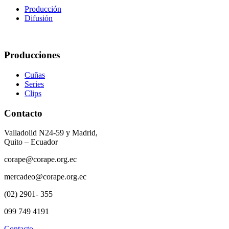
Producción
Difusión
Producciones
Cuñas
Series
Clips
Contacto
Valladolid N24-59 y Madrid,
Quito – Ecuador
corape@corape.org.ec
mercadeo@corape.org.ec
(02) 2901- 355
099 749 4191
Contacto