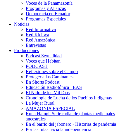
Voces de la Panamazonía
Programas y Alianzas
Democracia en Ecuador
Programas Especiales
Noticias
Red Informativa
Red Kichwa
Red Amazónica
Entrevistas
Producciones
Podcast Sexualidad
Voces que Habitan
PODCAST
Reflexiones sobre el Campo
Proteger a las Caminantes
En Shorts Podcast
Educación Radiofónica - EAS
El Nido de los Mil Días
Cronología de Lucha de los Pueblos Indígenas
La Mujer Rural
AMAZONÍA ESPECIAL
Runa Hampi: Serie radial de plantas medicinales
ancestrales
En el barrio del jabonero - Historias de pandemia
Por las rutas hacia la independencia