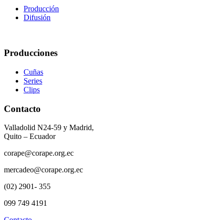
Producción
Difusión
Producciones
Cuñas
Series
Clips
Contacto
Valladolid N24-59 y Madrid,
Quito – Ecuador
corape@corape.org.ec
mercadeo@corape.org.ec
(02) 2901- 355
099 749 4191
Contacto