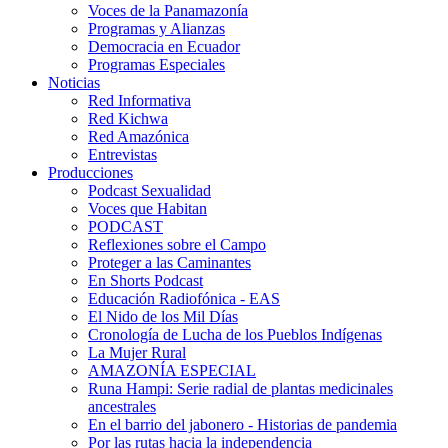
Voces de la Panamazonía
Programas y Alianzas
Democracia en Ecuador
Programas Especiales
Noticias
Red Informativa
Red Kichwa
Red Amazónica
Entrevistas
Producciones
Podcast Sexualidad
Voces que Habitan
PODCAST
Reflexiones sobre el Campo
Proteger a las Caminantes
En Shorts Podcast
Educación Radiofónica - EAS
El Nido de los Mil Días
Cronología de Lucha de los Pueblos Indígenas
La Mujer Rural
AMAZONÍA ESPECIAL
Runa Hampi: Serie radial de plantas medicinales
ancestrales
En el barrio del jabonero - Historias de pandemia
Por las rutas hacia la independencia