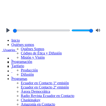
Play
Mute
Inicio
Quiénes somos
Quiénes Somos
Usuarios
Código de Ética y Difusión
Misión y Visión
Programación
Tarifario
Producción
Difusión
Programas
Ecuador en Contacto 1º emisión
Ecuador en Contacto 2º emisión
Ágora Democrática
Radio Revista Ecuador en Contacto
Chaskinakuy
Amazonía en Contacto