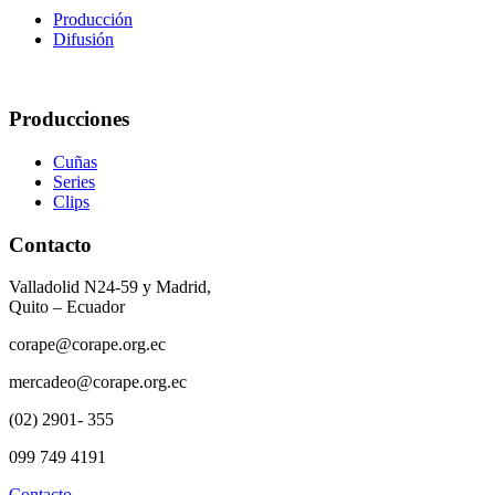
Producción
Difusión
Producciones
Cuñas
Series
Clips
Contacto
Valladolid N24-59 y Madrid,
Quito – Ecuador
corape@corape.org.ec
mercadeo@corape.org.ec
(02) 2901- 355
099 749 4191
Contacto