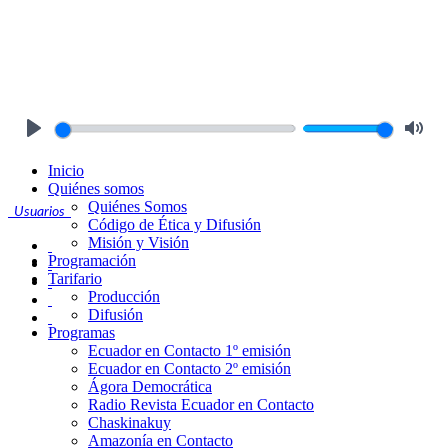
Play
Mute
Inicio
Quiénes somos
Quiénes Somos
Usuarios
Código de Ética y Difusión
Misión y Visión
Programación
Tarifario
Producción
Difusión
Programas
Ecuador en Contacto 1º emisión
Ecuador en Contacto 2º emisión
Ágora Democrática
Radio Revista Ecuador en Contacto
Chaskinakuy
Amazonía en Contacto