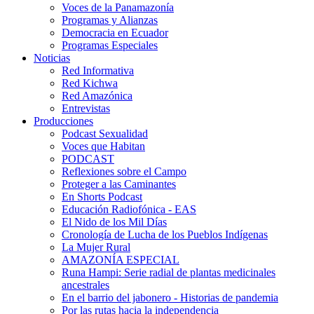
Voces de la Panamazonía
Programas y Alianzas
Democracia en Ecuador
Programas Especiales
Noticias
Red Informativa
Red Kichwa
Red Amazónica
Entrevistas
Producciones
Podcast Sexualidad
Voces que Habitan
PODCAST
Reflexiones sobre el Campo
Proteger a las Caminantes
En Shorts Podcast
Educación Radiofónica - EAS
El Nido de los Mil Días
Cronología de Lucha de los Pueblos Indígenas
La Mujer Rural
AMAZONÍA ESPECIAL
Runa Hampi: Serie radial de plantas medicinales
ancestrales
En el barrio del jabonero - Historias de pandemia
Por las rutas hacia la independencia