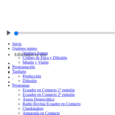
Play
Inicio
Quiénes somos
Quiénes Somos
Escúchanos en vivo
Código de Ética y Difusión
Misión y Visión
Programación
Tarifario
Producción
Difusión
Programas
Ecuador en Contacto 1º emisión
Ecuador en Contacto 2º emisión
Ágora Democrática
Radio Revista Ecuador en Contacto
Chaskinakuy
Amazonía en Contacto