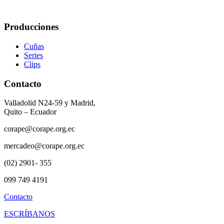
Producciones
Cuñas
Series
Clips
Contacto
Valladolid N24-59 y Madrid,
Quito – Ecuador
corape@corape.org.ec
mercadeo@corape.org.ec
(02) 2901- 355
099 749 4191
Contacto
ESCRÍBANOS