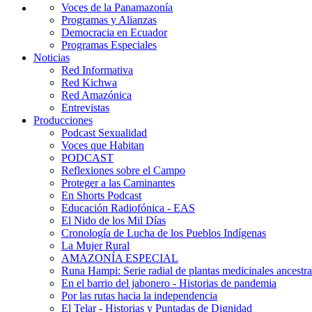
Voces de la Panamazonía
Programas y Alianzas
Democracia en Ecuador
Programas Especiales
Noticias
Red Informativa
Red Kichwa
Red Amazónica
Entrevistas
Producciones
Podcast Sexualidad
Voces que Habitan
PODCAST
Reflexiones sobre el Campo
Proteger a las Caminantes
En Shorts Podcast
Educación Radiofónica - EAS
El Nido de los Mil Días
Cronología de Lucha de los Pueblos Indígenas
La Mujer Rural
AMAZONÍA ESPECIAL
Runa Hampi: Serie radial de plantas medicinales ancestra
En el barrio del jabonero - Historias de pandemia
Por las rutas hacia la independencia
El Telar - Historias y Puntadas de Dignidad