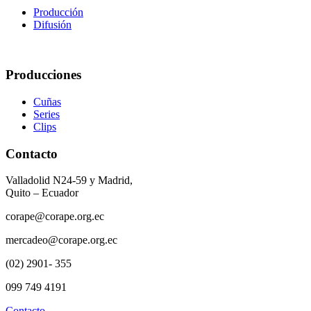
Producción
Difusión
Producciones
Cuñas
Series
Clips
Contacto
Valladolid N24-59 y Madrid,
Quito – Ecuador
corape@corape.org.ec
mercadeo@corape.org.ec
(02) 2901- 355
099 749 4191
Contacto