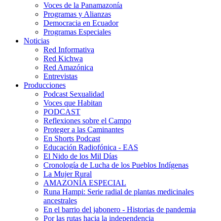
Voces de la Panamazonía
Programas y Alianzas
Democracia en Ecuador
Programas Especiales
Noticias
Red Informativa
Red Kichwa
Red Amazónica
Entrevistas
Producciones
Podcast Sexualidad
Voces que Habitan
PODCAST
Reflexiones sobre el Campo
Proteger a las Caminantes
En Shorts Podcast
Educación Radiofónica - EAS
El Nido de los Mil Días
Cronología de Lucha de los Pueblos Indígenas
La Mujer Rural
AMAZONÍA ESPECIAL
Runa Hampi: Serie radial de plantas medicinales
ancestrales
En el barrio del jabonero - Historias de pandemia
Por las rutas hacia la independencia