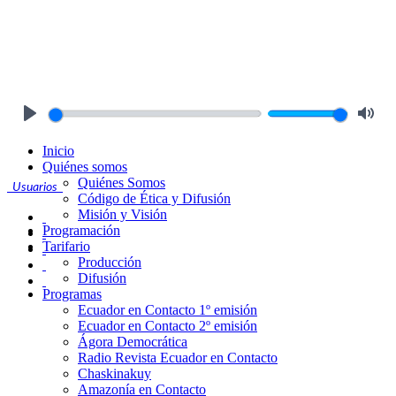
Play
Mute
Inicio
Quiénes somos
Quiénes Somos
Usuarios
Código de Ética y Difusión
Misión y Visión
Programación
Tarifario
Producción
Difusión
Programas
Ecuador en Contacto 1º emisión
Ecuador en Contacto 2º emisión
Ágora Democrática
Radio Revista Ecuador en Contacto
Chaskinakuy
Amazonía en Contacto