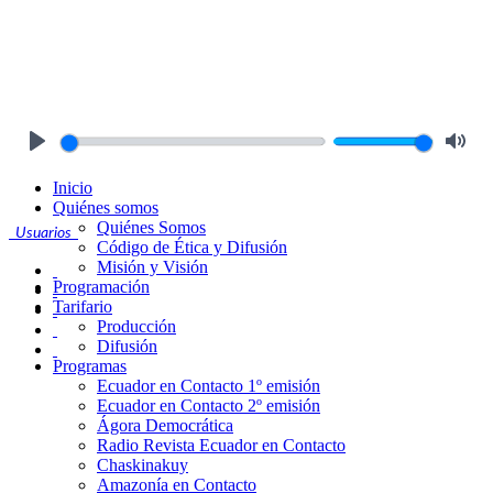
Play
Mute
Inicio
Quiénes somos
Quiénes Somos
Usuarios
Código de Ética y Difusión
Misión y Visión
Programación
Tarifario
Producción
Difusión
Programas
Ecuador en Contacto 1º emisión
Ecuador en Contacto 2º emisión
Ágora Democrática
Radio Revista Ecuador en Contacto
Chaskinakuy
Amazonía en Contacto