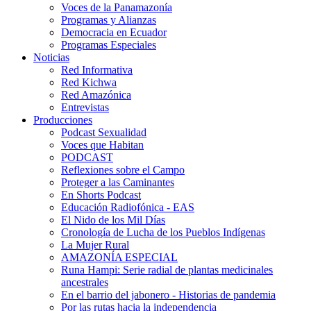
Voces de la Panamazonía
Programas y Alianzas
Democracia en Ecuador
Programas Especiales
Noticias
Red Informativa
Red Kichwa
Red Amazónica
Entrevistas
Producciones
Podcast Sexualidad
Voces que Habitan
PODCAST
Reflexiones sobre el Campo
Proteger a las Caminantes
En Shorts Podcast
Educación Radiofónica - EAS
El Nido de los Mil Días
Cronología de Lucha de los Pueblos Indígenas
La Mujer Rural
AMAZONÍA ESPECIAL
Runa Hampi: Serie radial de plantas medicinales
ancestrales
En el barrio del jabonero - Historias de pandemia
Por las rutas hacia la independencia