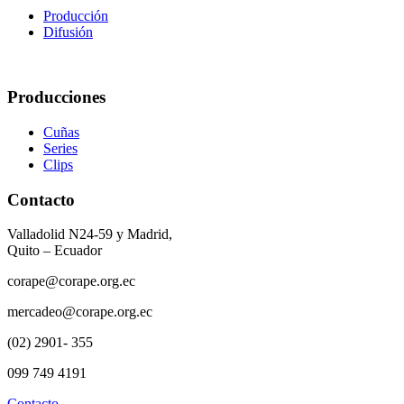
Producción
Difusión
Producciones
Cuñas
Series
Clips
Contacto
Valladolid N24-59 y Madrid,
Quito – Ecuador
corape@corape.org.ec
mercadeo@corape.org.ec
(02) 2901- 355
099 749 4191
Contacto