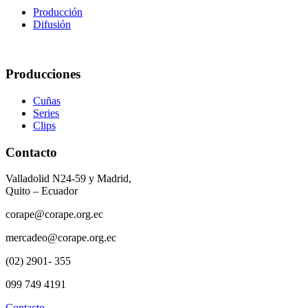
Producción
Difusión
Producciones
Cuñas
Series
Clips
Contacto
Valladolid N24-59 y Madrid,
Quito – Ecuador
corape@corape.org.ec
mercadeo@corape.org.ec
(02) 2901- 355
099 749 4191
Contacto