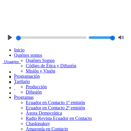
Play
Mute
Inicio
Quiénes somos
Quiénes Somos
Usuarios
Código de Ética y Difusión
Misión y Visión
Programación
Tarifario
Producción
Difusión
Programas
Ecuador en Contacto 1º emisión
Ecuador en Contacto 2º emisión
Ágora Democrática
Radio Revista Ecuador en Contacto
Chaskinakuy
Amazonía en Contacto