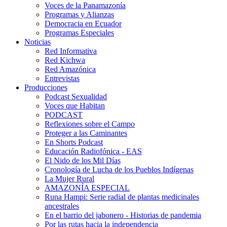
Voces de la Panamazonía
Programas y Alianzas
Democracia en Ecuador
Programas Especiales
Noticias
Red Informativa
Red Kichwa
Red Amazónica
Entrevistas
Producciones
Podcast Sexualidad
Voces que Habitan
PODCAST
Reflexiones sobre el Campo
Proteger a las Caminantes
En Shorts Podcast
Educación Radiofónica - EAS
El Nido de los Mil Días
Cronología de Lucha de los Pueblos Indígenas
La Mujer Rural
AMAZONÍA ESPECIAL
Runa Hampi: Serie radial de plantas medicinales
ancestrales
En el barrio del jabonero - Historias de pandemia
Por las rutas hacia la independencia