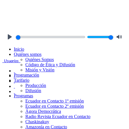
Play
Mute
Inicio
Quiénes somos
Quiénes Somos
Usuarios
Código de Ética y Difusión
Misión y Visión
Programación
Tarifario
Producción
Difusión
Programas
Ecuador en Contacto 1º emisión
Ecuador en Contacto 2º emisión
Ágora Democrática
Radio Revista Ecuador en Contacto
Chaskinakuy
Amazonía en Contacto