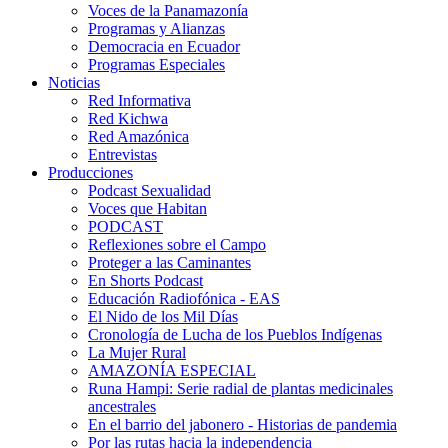
Voces de la Panamazonía
Programas y Alianzas
Democracia en Ecuador
Programas Especiales
Noticias
Red Informativa
Red Kichwa
Red Amazónica
Entrevistas
Producciones
Podcast Sexualidad
Voces que Habitan
PODCAST
Reflexiones sobre el Campo
Proteger a las Caminantes
En Shorts Podcast
Educación Radiofónica - EAS
El Nido de los Mil Días
Cronología de Lucha de los Pueblos Indígenas
La Mujer Rural
AMAZONÍA ESPECIAL
Runa Hampi: Serie radial de plantas medicinales
ancestrales
En el barrio del jabonero - Historias de pandemia
Por las rutas hacia la independencia