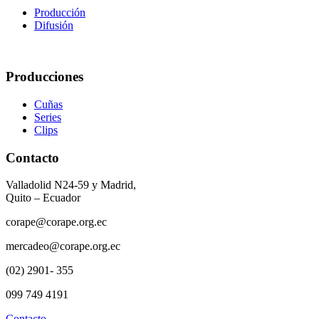
Producción
Difusión
Producciones
Cuñas
Series
Clips
Contacto
Valladolid N24-59 y Madrid,
Quito – Ecuador
corape@corape.org.ec
mercadeo@corape.org.ec
(02) 2901- 355
099 749 4191
Contacto