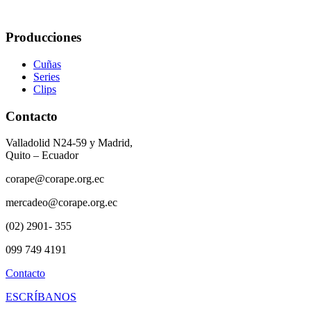
Producciones
Cuñas
Series
Clips
Contacto
Valladolid N24-59 y Madrid,
Quito – Ecuador
corape@corape.org.ec
mercadeo@corape.org.ec
(02) 2901- 355
099 749 4191
Contacto
ESCRÍBANOS