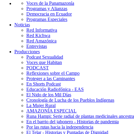
Voces de la Panamazonía
Programas y Alianzas
Democracia en Ecuador
Programas Especiales
Noticias
Red Informativa
Red Kichwa
Red Amazónica
Entrevistas
Producciones
Podcast Sexualidad
Voces que Habitan
PODCAST
Reflexiones sobre el Campo
Proteger a las Caminantes
En Shorts Podcast
Educación Radiofónica - EAS
El Nido de los Mil Días
Cronología de Lucha de los Pueblos Indígenas
La Mujer Rural
AMAZONÍA ESPECIAL
Runa Hampi: Serie radial de plantas medicinales ancestra
En el barrio del jabonero - Historias de pandemia
Por las rutas hacia la independencia
El Telar - Historias y Puntadas de Dignidad