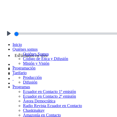
Play
Inicio
Quiénes somos
Quiénes Somos
Escúchanos en vivo
Código de Ética y Difusión
Misión y Visión
Programación
Tarifario
Producción
Difusión
Programas
Ecuador en Contacto 1º emisión
Ecuador en Contacto 2º emisión
Ágora Democrática
Radio Revista Ecuador en Contacto
Chaskinakuy
Amazonía en Contacto