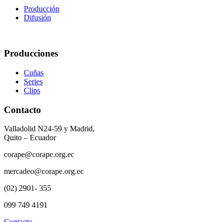
Producción
Difusión
Producciones
Cuñas
Series
Clips
Contacto
Valladolid N24-59 y Madrid,
Quito – Ecuador
corape@corape.org.ec
mercadeo@corape.org.ec
(02) 2901- 355
099 749 4191
Contacto