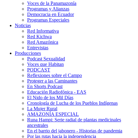
Voces de la Panamazonía
Programas y Alianzas
Democracia en Ecuador
Programas Especiales
Noticias
Red Informativa
Red Kichwa
Red Amazónica
Entrevistas
Producciones
Podcast Sexualidad
Voces que Habitan
PODCAST
Reflexiones sobre el Campo
Proteger a las Caminantes
En Shorts Podcast
Educación Radiofónica - EAS
El Nido de los Mil Días
Cronología de Lucha de los Pueblos Indígenas
La Mujer Rural
AMAZONÍA ESPECIAL
Runa Hampi: Serie radial de plantas medicinales
ancestrales
En el barrio del jabonero - Historias de pandemia
Por las rutas hacia la independencia