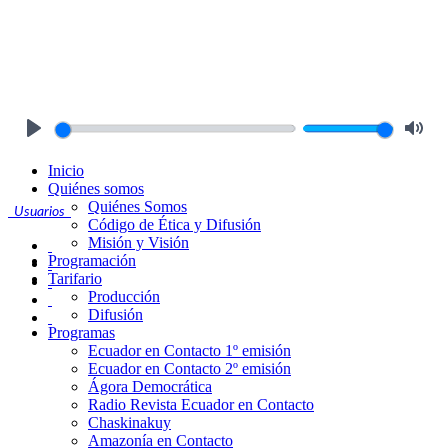
Play
Mute
Inicio
Quiénes somos
Quiénes Somos
Usuarios
Código de Ética y Difusión
Misión y Visión
Programación
Tarifario
Producción
Difusión
Programas
Ecuador en Contacto 1º emisión
Ecuador en Contacto 2º emisión
Ágora Democrática
Radio Revista Ecuador en Contacto
Chaskinakuy
Amazonía en Contacto