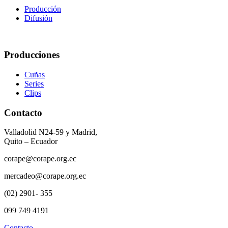
Producción
Difusión
Producciones
Cuñas
Series
Clips
Contacto
Valladolid N24-59 y Madrid,
Quito – Ecuador
corape@corape.org.ec
mercadeo@corape.org.ec
(02) 2901- 355
099 749 4191
Contacto