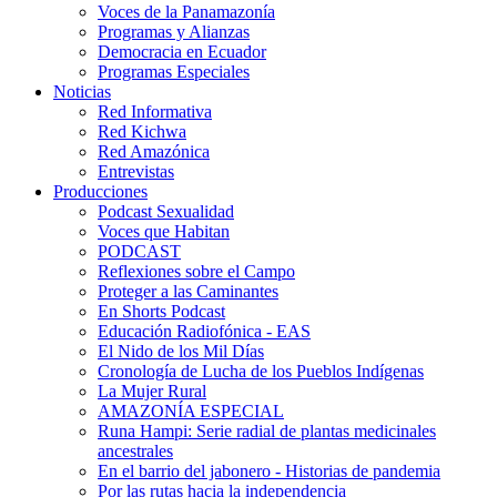
Voces de la Panamazonía
Programas y Alianzas
Democracia en Ecuador
Programas Especiales
Noticias
Red Informativa
Red Kichwa
Red Amazónica
Entrevistas
Producciones
Podcast Sexualidad
Voces que Habitan
PODCAST
Reflexiones sobre el Campo
Proteger a las Caminantes
En Shorts Podcast
Educación Radiofónica - EAS
El Nido de los Mil Días
Cronología de Lucha de los Pueblos Indígenas
La Mujer Rural
AMAZONÍA ESPECIAL
Runa Hampi: Serie radial de plantas medicinales
ancestrales
En el barrio del jabonero - Historias de pandemia
Por las rutas hacia la independencia