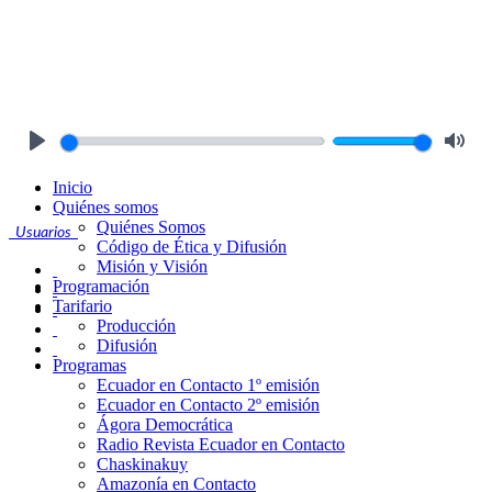
Play
Mute
Inicio
Quiénes somos
Quiénes Somos
Usuarios
Código de Ética y Difusión
Misión y Visión
Programación
Tarifario
Producción
Difusión
Programas
Ecuador en Contacto 1º emisión
Ecuador en Contacto 2º emisión
Ágora Democrática
Radio Revista Ecuador en Contacto
Chaskinakuy
Amazonía en Contacto