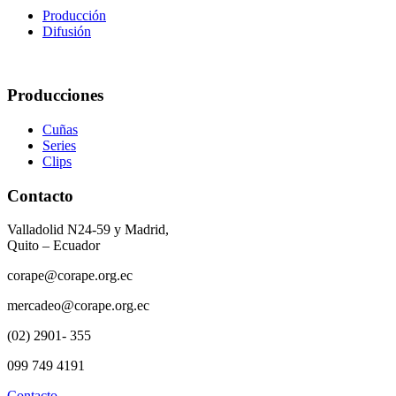
Producción
Difusión
Producciones
Cuñas
Series
Clips
Contacto
Valladolid N24-59 y Madrid,
Quito – Ecuador
corape@corape.org.ec
mercadeo@corape.org.ec
(02) 2901- 355
099 749 4191
Contacto