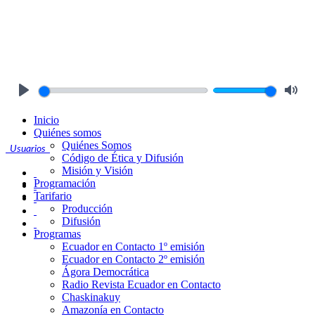
Play
Mute
Inicio
Quiénes somos
Quiénes Somos
Usuarios
Código de Ética y Difusión
Misión y Visión
Programación
Tarifario
Producción
Difusión
Programas
Ecuador en Contacto 1º emisión
Ecuador en Contacto 2º emisión
Ágora Democrática
Radio Revista Ecuador en Contacto
Chaskinakuy
Amazonía en Contacto