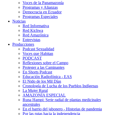
Voces de la Panamazonía
Programas y Alianzas
Democracia en Ecuador
Programas Especiales
Noticias
Red Informativa
Red Kichwa
Red Amazónica
Entrevistas
Producciones
Podcast Sexualidad
Voces que Habitan
PODCAST
Reflexiones sobre el Campo
Proteger a las Caminantes
En Shorts Podcast
Educación Radiofónica - EAS
El Nido de los Mil Días
Cronología de Lucha de los Pueblos Indígenas
La Mujer Rural
AMAZONÍA ESPECIAL
Runa Hampi: Serie radial de plantas medicinales
ancestrales
En el barrio del jabonero - Historias de pandemia
Por las rutas hacia la independencia