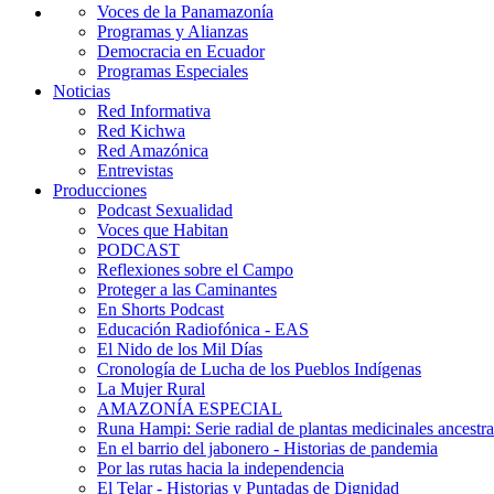
Voces de la Panamazonía
Programas y Alianzas
Democracia en Ecuador
Programas Especiales
Noticias
Red Informativa
Red Kichwa
Red Amazónica
Entrevistas
Producciones
Podcast Sexualidad
Voces que Habitan
PODCAST
Reflexiones sobre el Campo
Proteger a las Caminantes
En Shorts Podcast
Educación Radiofónica - EAS
El Nido de los Mil Días
Cronología de Lucha de los Pueblos Indígenas
La Mujer Rural
AMAZONÍA ESPECIAL
Runa Hampi: Serie radial de plantas medicinales ancestra
En el barrio del jabonero - Historias de pandemia
Por las rutas hacia la independencia
El Telar - Historias y Puntadas de Dignidad