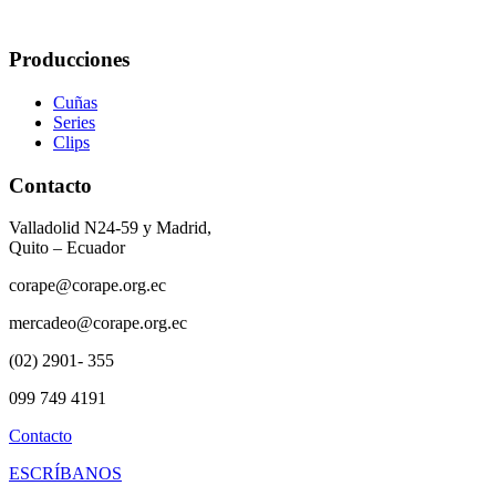
Producciones
Cuñas
Series
Clips
Contacto
Valladolid N24-59 y Madrid,
Quito – Ecuador
corape@corape.org.ec
mercadeo@corape.org.ec
(02) 2901- 355
099 749 4191
Contacto
ESCRÍBANOS