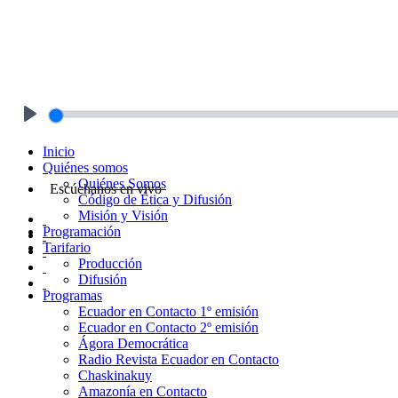
Play
Inicio
Quiénes somos
Quiénes Somos
Escúchanos en vivo
Código de Ética y Difusión
Misión y Visión
Programación
Tarifario
Producción
Difusión
Programas
Ecuador en Contacto 1º emisión
Ecuador en Contacto 2º emisión
Ágora Democrática
Radio Revista Ecuador en Contacto
Chaskinakuy
Amazonía en Contacto