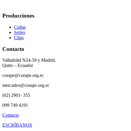
Producciones
Cuñas
Series
Clips
Contacto
Valladolid N24-59 y Madrid,
Quito – Ecuador
corape@corape.org.ec
mercadeo@corape.org.ec
(02) 2901- 355
099 749 4191
Contacto
ESCRÍBANOS