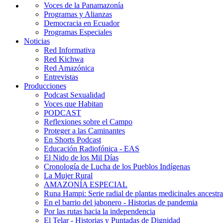
Voces de la Panamazonía
Programas y Alianzas
Democracia en Ecuador
Programas Especiales
Noticias
Red Informativa
Red Kichwa
Red Amazónica
Entrevistas
Producciones
Podcast Sexualidad
Voces que Habitan
PODCAST
Reflexiones sobre el Campo
Proteger a las Caminantes
En Shorts Podcast
Educación Radiofónica - EAS
El Nido de los Mil Días
Cronología de Lucha de los Pueblos Indígenas
La Mujer Rural
AMAZONÍA ESPECIAL
Runa Hampi: Serie radial de plantas medicinales ancestra
En el barrio del jabonero - Historias de pandemia
Por las rutas hacia la independencia
El Telar - Historias y Puntadas de Dignidad