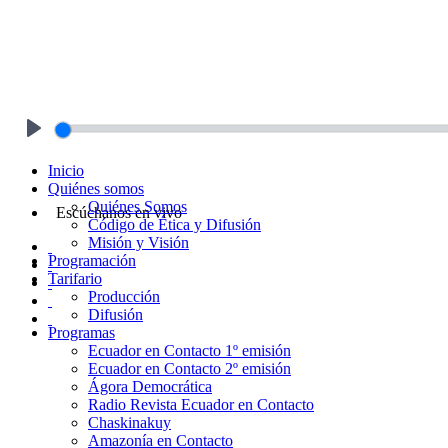
Play
Inicio
Quiénes somos
Quiénes Somos
Escúchanos en vivo
Código de Ética y Difusión
Misión y Visión
Programación
Tarifario
Producción
Difusión
Programas
Ecuador en Contacto 1º emisión
Ecuador en Contacto 2º emisión
Ágora Democrática
Radio Revista Ecuador en Contacto
Chaskinakuy
Amazonía en Contacto