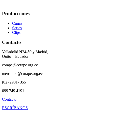
Producciones
Cuñas
Series
Clips
Contacto
Valladolid N24-59 y Madrid,
Quito – Ecuador
corape@corape.org.ec
mercadeo@corape.org.ec
(02) 2901- 355
099 749 4191
Contacto
ESCRÍBANOS