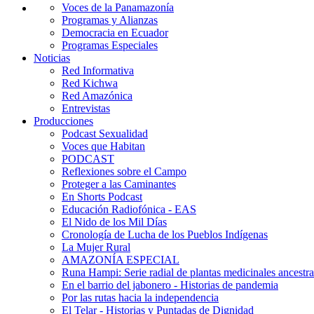
Voces de la Panamazonía
Programas y Alianzas
Democracia en Ecuador
Programas Especiales
Noticias
Red Informativa
Red Kichwa
Red Amazónica
Entrevistas
Producciones
Podcast Sexualidad
Voces que Habitan
PODCAST
Reflexiones sobre el Campo
Proteger a las Caminantes
En Shorts Podcast
Educación Radiofónica - EAS
El Nido de los Mil Días
Cronología de Lucha de los Pueblos Indígenas
La Mujer Rural
AMAZONÍA ESPECIAL
Runa Hampi: Serie radial de plantas medicinales ancestra
En el barrio del jabonero - Historias de pandemia
Por las rutas hacia la independencia
El Telar - Historias y Puntadas de Dignidad