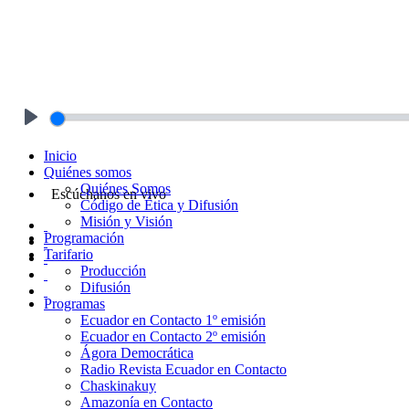
Play
Inicio
Quiénes somos
Quiénes Somos
Escúchanos en vivo
Código de Ética y Difusión
Misión y Visión
Programación
Tarifario
Producción
Difusión
Programas
Ecuador en Contacto 1º emisión
Ecuador en Contacto 2º emisión
Ágora Democrática
Radio Revista Ecuador en Contacto
Chaskinakuy
Amazonía en Contacto