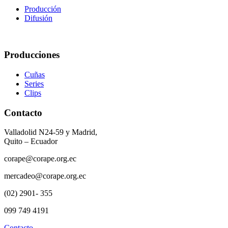
Producción
Difusión
Producciones
Cuñas
Series
Clips
Contacto
Valladolid N24-59 y Madrid,
Quito – Ecuador
corape@corape.org.ec
mercadeo@corape.org.ec
(02) 2901- 355
099 749 4191
Contacto