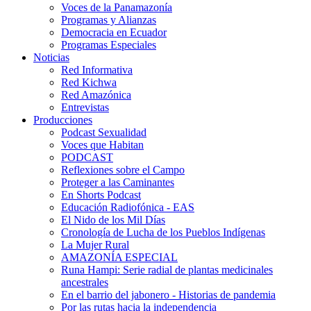
Voces de la Panamazonía
Programas y Alianzas
Democracia en Ecuador
Programas Especiales
Noticias
Red Informativa
Red Kichwa
Red Amazónica
Entrevistas
Producciones
Podcast Sexualidad
Voces que Habitan
PODCAST
Reflexiones sobre el Campo
Proteger a las Caminantes
En Shorts Podcast
Educación Radiofónica - EAS
El Nido de los Mil Días
Cronología de Lucha de los Pueblos Indígenas
La Mujer Rural
AMAZONÍA ESPECIAL
Runa Hampi: Serie radial de plantas medicinales
ancestrales
En el barrio del jabonero - Historias de pandemia
Por las rutas hacia la independencia