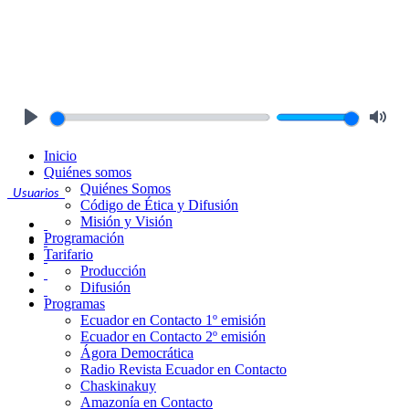
Play
Mute
Inicio
Quiénes somos
Quiénes Somos
Usuarios
Código de Ética y Difusión
Misión y Visión
Programación
Tarifario
Producción
Difusión
Programas
Ecuador en Contacto 1º emisión
Ecuador en Contacto 2º emisión
Ágora Democrática
Radio Revista Ecuador en Contacto
Chaskinakuy
Amazonía en Contacto