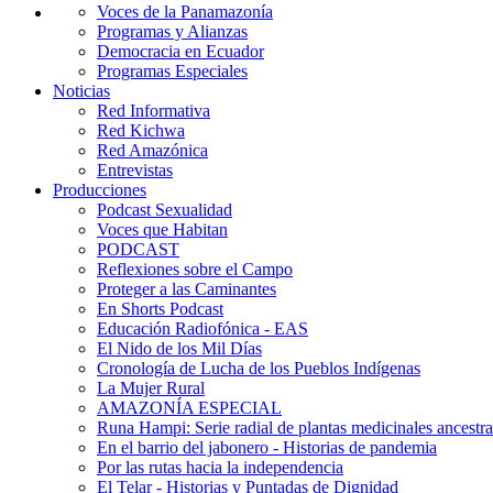
Voces de la Panamazonía
Programas y Alianzas
Democracia en Ecuador
Programas Especiales
Noticias
Red Informativa
Red Kichwa
Red Amazónica
Entrevistas
Producciones
Podcast Sexualidad
Voces que Habitan
PODCAST
Reflexiones sobre el Campo
Proteger a las Caminantes
En Shorts Podcast
Educación Radiofónica - EAS
El Nido de los Mil Días
Cronología de Lucha de los Pueblos Indígenas
La Mujer Rural
AMAZONÍA ESPECIAL
Runa Hampi: Serie radial de plantas medicinales ancestra
En el barrio del jabonero - Historias de pandemia
Por las rutas hacia la independencia
El Telar - Historias y Puntadas de Dignidad