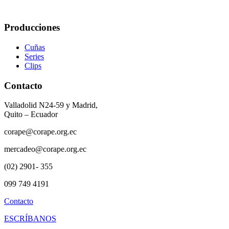
Producciones
Cuñas
Series
Clips
Contacto
Valladolid N24-59 y Madrid,
Quito – Ecuador
corape@corape.org.ec
mercadeo@corape.org.ec
(02) 2901- 355
099 749 4191
Contacto
ESCRÍBANOS