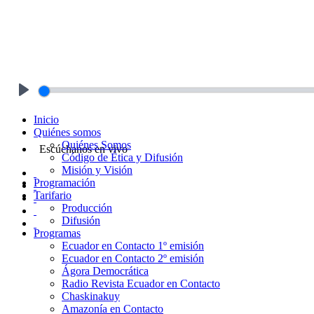
Play
Inicio
Quiénes somos
Quiénes Somos
Escúchanos en vivo
Código de Ética y Difusión
Misión y Visión
Programación
Tarifario
Producción
Difusión
Programas
Ecuador en Contacto 1º emisión
Ecuador en Contacto 2º emisión
Ágora Democrática
Radio Revista Ecuador en Contacto
Chaskinakuy
Amazonía en Contacto