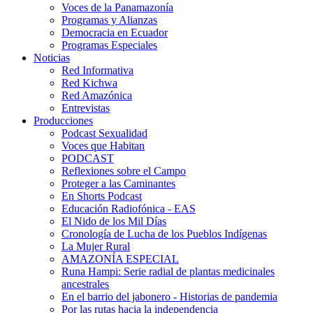
Voces de la Panamazonía
Programas y Alianzas
Democracia en Ecuador
Programas Especiales
Noticias
Red Informativa
Red Kichwa
Red Amazónica
Entrevistas
Producciones
Podcast Sexualidad
Voces que Habitan
PODCAST
Reflexiones sobre el Campo
Proteger a las Caminantes
En Shorts Podcast
Educación Radiofónica - EAS
El Nido de los Mil Días
Cronología de Lucha de los Pueblos Indígenas
La Mujer Rural
AMAZONÍA ESPECIAL
Runa Hampi: Serie radial de plantas medicinales
ancestrales
En el barrio del jabonero - Historias de pandemia
Por las rutas hacia la independencia