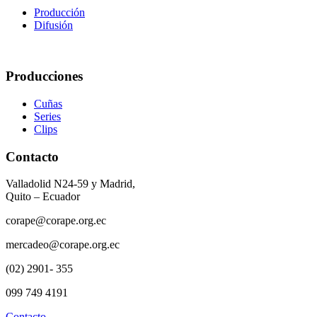
Producción
Difusión
Producciones
Cuñas
Series
Clips
Contacto
Valladolid N24-59 y Madrid,
Quito – Ecuador
corape@corape.org.ec
mercadeo@corape.org.ec
(02) 2901- 355
099 749 4191
Contacto