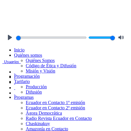
Play
Mute
Inicio
Quiénes somos
Quiénes Somos
Usuarios
Código de Ética y Difusión
Misión y Visión
Programación
Tarifario
Producción
Difusión
Programas
Ecuador en Contacto 1º emisión
Ecuador en Contacto 2º emisión
Ágora Democrática
Radio Revista Ecuador en Contacto
Chaskinakuy
Amazonía en Contacto