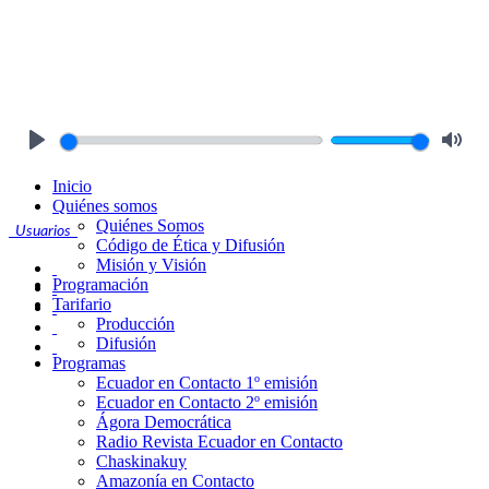
Play
Mute
Inicio
Quiénes somos
Quiénes Somos
Usuarios
Código de Ética y Difusión
Misión y Visión
Programación
Tarifario
Producción
Difusión
Programas
Ecuador en Contacto 1º emisión
Ecuador en Contacto 2º emisión
Ágora Democrática
Radio Revista Ecuador en Contacto
Chaskinakuy
Amazonía en Contacto