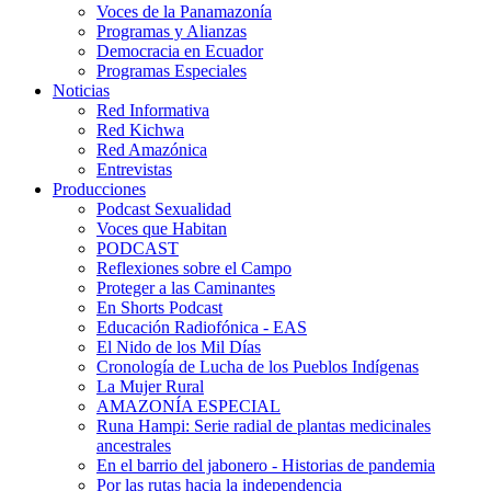
Voces de la Panamazonía
Programas y Alianzas
Democracia en Ecuador
Programas Especiales
Noticias
Red Informativa
Red Kichwa
Red Amazónica
Entrevistas
Producciones
Podcast Sexualidad
Voces que Habitan
PODCAST
Reflexiones sobre el Campo
Proteger a las Caminantes
En Shorts Podcast
Educación Radiofónica - EAS
El Nido de los Mil Días
Cronología de Lucha de los Pueblos Indígenas
La Mujer Rural
AMAZONÍA ESPECIAL
Runa Hampi: Serie radial de plantas medicinales
ancestrales
En el barrio del jabonero - Historias de pandemia
Por las rutas hacia la independencia