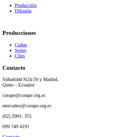
Producción
Difusión
Producciones
Cuñas
Series
Clips
Contacto
Valladolid N24-59 y Madrid,
Quito – Ecuador
corape@corape.org.ec
mercadeo@corape.org.ec
(02) 2901- 355
099 749 4191
Contacto