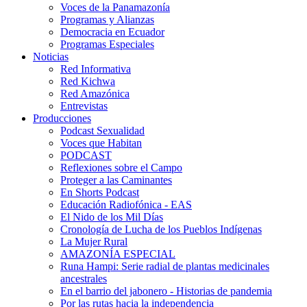
Voces de la Panamazonía
Programas y Alianzas
Democracia en Ecuador
Programas Especiales
Noticias
Red Informativa
Red Kichwa
Red Amazónica
Entrevistas
Producciones
Podcast Sexualidad
Voces que Habitan
PODCAST
Reflexiones sobre el Campo
Proteger a las Caminantes
En Shorts Podcast
Educación Radiofónica - EAS
El Nido de los Mil Días
Cronología de Lucha de los Pueblos Indígenas
La Mujer Rural
AMAZONÍA ESPECIAL
Runa Hampi: Serie radial de plantas medicinales
ancestrales
En el barrio del jabonero - Historias de pandemia
Por las rutas hacia la independencia