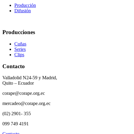
Producción
Difusión
Producciones
Cuñas
Series
Clips
Contacto
Valladolid N24-59 y Madrid,
Quito – Ecuador
corape@corape.org.ec
mercadeo@corape.org.ec
(02) 2901- 355
099 749 4191
Contacto