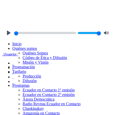
Play
Mute
Inicio
Quiénes somos
Quiénes Somos
Usuarios
Código de Ética y Difusión
Misión y Visión
Programación
Tarifario
Producción
Difusión
Programas
Ecuador en Contacto 1º emisión
Ecuador en Contacto 2º emisión
Ágora Democrática
Radio Revista Ecuador en Contacto
Chaskinakuy
Amazonía en Contacto