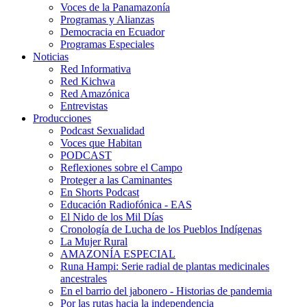
Voces de la Panamazonía
Programas y Alianzas
Democracia en Ecuador
Programas Especiales
Noticias
Red Informativa
Red Kichwa
Red Amazónica
Entrevistas
Producciones
Podcast Sexualidad
Voces que Habitan
PODCAST
Reflexiones sobre el Campo
Proteger a las Caminantes
En Shorts Podcast
Educación Radiofónica - EAS
El Nido de los Mil Días
Cronología de Lucha de los Pueblos Indígenas
La Mujer Rural
AMAZONÍA ESPECIAL
Runa Hampi: Serie radial de plantas medicinales
ancestrales
En el barrio del jabonero - Historias de pandemia
Por las rutas hacia la independencia