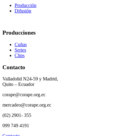
Producción
Difusión
Producciones
Cuñas
Series
Clips
Contacto
Valladolid N24-59 y Madrid,
Quito – Ecuador
corape@corape.org.ec
mercadeo@corape.org.ec
(02) 2901- 355
099 749 4191
Contacto