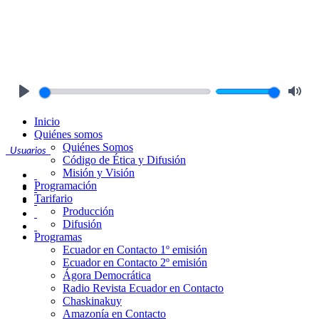
Play
Mute
Inicio
Quiénes somos
Quiénes Somos
Usuarios
Código de Ética y Difusión
Misión y Visión
Programación
Tarifario
Producción
Difusión
Programas
Ecuador en Contacto 1º emisión
Ecuador en Contacto 2º emisión
Ágora Democrática
Radio Revista Ecuador en Contacto
Chaskinakuy
Amazonía en Contacto