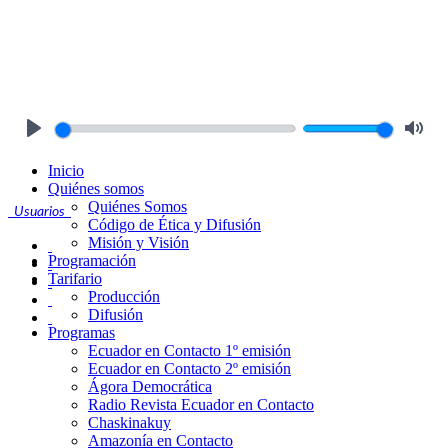
Play
Mute
Inicio
Quiénes somos
Quiénes Somos
Usuarios
Código de Ética y Difusión
Misión y Visión
Programación
Tarifario
Producción
Difusión
Programas
Ecuador en Contacto 1º emisión
Ecuador en Contacto 2º emisión
Ágora Democrática
Radio Revista Ecuador en Contacto
Chaskinakuy
Amazonía en Contacto