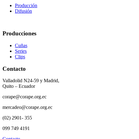
Producción
Difusión
Producciones
Cuñas
Series
Clips
Contacto
Valladolid N24-59 y Madrid,
Quito – Ecuador
corape@corape.org.ec
mercadeo@corape.org.ec
(02) 2901- 355
099 749 4191
Contacto