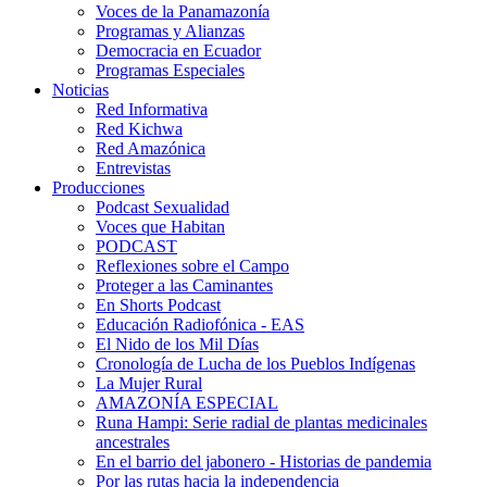
Voces de la Panamazonía
Programas y Alianzas
Democracia en Ecuador
Programas Especiales
Noticias
Red Informativa
Red Kichwa
Red Amazónica
Entrevistas
Producciones
Podcast Sexualidad
Voces que Habitan
PODCAST
Reflexiones sobre el Campo
Proteger a las Caminantes
En Shorts Podcast
Educación Radiofónica - EAS
El Nido de los Mil Días
Cronología de Lucha de los Pueblos Indígenas
La Mujer Rural
AMAZONÍA ESPECIAL
Runa Hampi: Serie radial de plantas medicinales
ancestrales
En el barrio del jabonero - Historias de pandemia
Por las rutas hacia la independencia