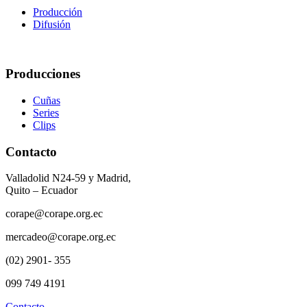
Producción
Difusión
Producciones
Cuñas
Series
Clips
Contacto
Valladolid N24-59 y Madrid,
Quito – Ecuador
corape@corape.org.ec
mercadeo@corape.org.ec
(02) 2901- 355
099 749 4191
Contacto