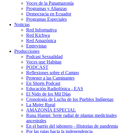
Voces de la Panamazonía
Programas y Alianzas
Democracia en Ecuador
Programas Especiales
Noticias
Red Informativa
Red Kichwa
Red Amazónica
Entrevistas
Producciones
Podcast Sexualidad
Voces que Habitan
PODCAST
Reflexiones sobre el Campo
Proteger a las Caminantes
En Shorts Podcast
Educación Radiofónica - EAS
El Nido de los Mil Días
Cronología de Lucha de los Pueblos Indígenas
La Mujer Rural
AMAZONÍA ESPECIAL
Runa Hampi: Serie radial de plantas medicinales
ancestrales
En el barrio del jabonero - Historias de pandemia
Por las rutas hacia la independencia