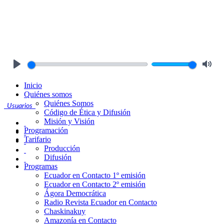
Play
Mute
Inicio
Quiénes somos
Quiénes Somos
Usuarios
Código de Ética y Difusión
Misión y Visión
Programación
Tarifario
Producción
Difusión
Programas
Ecuador en Contacto 1º emisión
Ecuador en Contacto 2º emisión
Ágora Democrática
Radio Revista Ecuador en Contacto
Chaskinakuy
Amazonía en Contacto