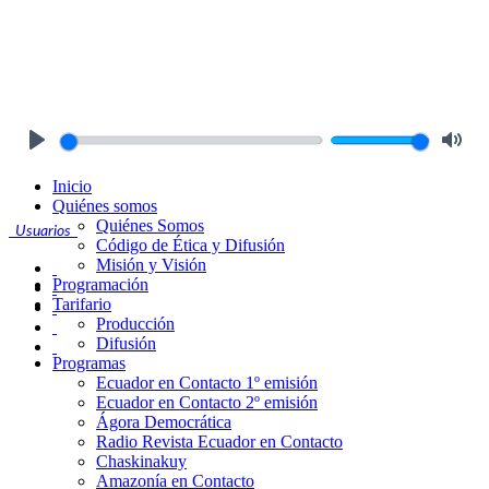
Play
Mute
Inicio
Quiénes somos
Quiénes Somos
Usuarios
Código de Ética y Difusión
Misión y Visión
Programación
Tarifario
Producción
Difusión
Programas
Ecuador en Contacto 1º emisión
Ecuador en Contacto 2º emisión
Ágora Democrática
Radio Revista Ecuador en Contacto
Chaskinakuy
Amazonía en Contacto