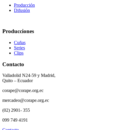
Producción
Difusión
Producciones
Cuñas
Series
Clips
Contacto
Valladolid N24-59 y Madrid,
Quito – Ecuador
corape@corape.org.ec
mercadeo@corape.org.ec
(02) 2901- 355
099 749 4191
Contacto