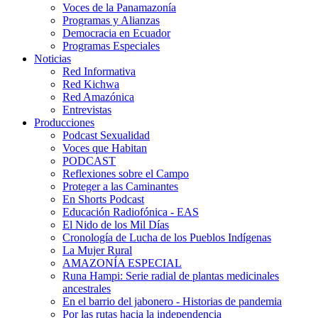
Voces de la Panamazonía
Programas y Alianzas
Democracia en Ecuador
Programas Especiales
Noticias
Red Informativa
Red Kichwa
Red Amazónica
Entrevistas
Producciones
Podcast Sexualidad
Voces que Habitan
PODCAST
Reflexiones sobre el Campo
Proteger a las Caminantes
En Shorts Podcast
Educación Radiofónica - EAS
El Nido de los Mil Días
Cronología de Lucha de los Pueblos Indígenas
La Mujer Rural
AMAZONÍA ESPECIAL
Runa Hampi: Serie radial de plantas medicinales
ancestrales
En el barrio del jabonero - Historias de pandemia
Por las rutas hacia la independencia