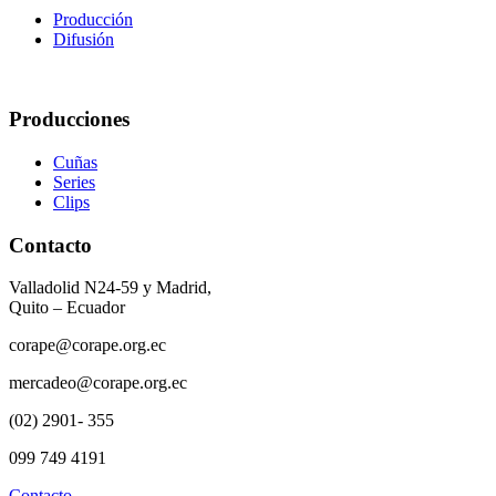
Producción
Difusión
Producciones
Cuñas
Series
Clips
Contacto
Valladolid N24-59 y Madrid,
Quito – Ecuador
corape@corape.org.ec
mercadeo@corape.org.ec
(02) 2901- 355
099 749 4191
Contacto