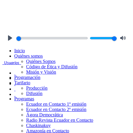
Play
Mute
Inicio
Quiénes somos
Quiénes Somos
Usuarios
Código de Ética y Difusión
Misión y Visión
Programación
Tarifario
Producción
Difusión
Programas
Ecuador en Contacto 1º emisión
Ecuador en Contacto 2º emisión
Ágora Democrática
Radio Revista Ecuador en Contacto
Chaskinakuy
Amazonía en Contacto