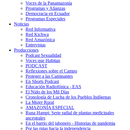
Voces de la Panamazonía
Programas y Alianzas
Democracia en Ecuador
Programas Especiales
Noticias
Red Informativa
Red Kichwa
Red Amazónica
Entrevistas
Producciones
Podcast Sexualidad
Voces que Habitan
PODCAST
Reflexiones sobre el Campo
Proteger a las Caminantes
En Shorts Podcast
Educación Radiofónica - EAS
El Nido de los Mil Días
Cronología de Lucha de los Pueblos Indígenas
La Mujer Rural
AMAZONÍA ESPECIAL
Runa Hampi: Serie radial de plantas medicinales
ancestrales
En el barrio del jabonero - Historias de pandemia
Por las rutas hacia la independencia