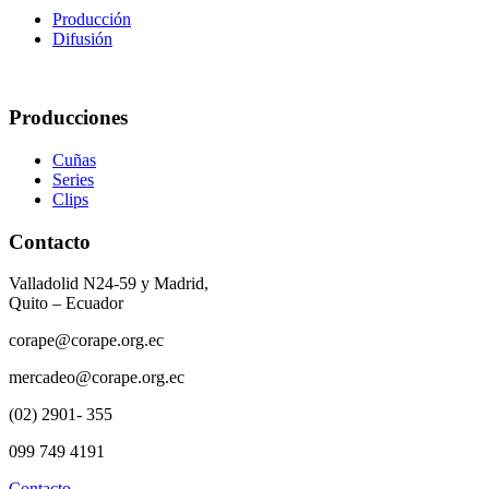
Producción
Difusión
Producciones
Cuñas
Series
Clips
Contacto
Valladolid N24-59 y Madrid,
Quito – Ecuador
corape@corape.org.ec
mercadeo@corape.org.ec
(02) 2901- 355
099 749 4191
Contacto