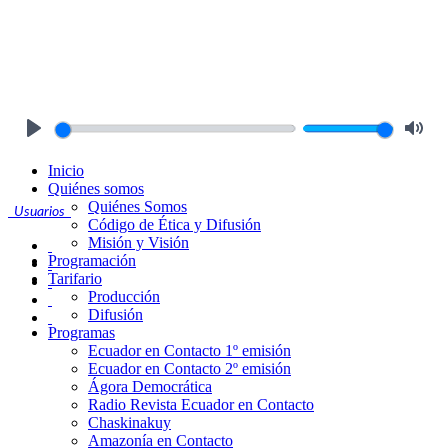
Play
Mute
Inicio
Quiénes somos
Quiénes Somos
Usuarios
Código de Ética y Difusión
Misión y Visión
Programación
Tarifario
Producción
Difusión
Programas
Ecuador en Contacto 1º emisión
Ecuador en Contacto 2º emisión
Ágora Democrática
Radio Revista Ecuador en Contacto
Chaskinakuy
Amazonía en Contacto