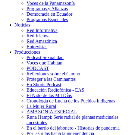
Voces de la Panamazonía
Programas y Alianzas
Democracia en Ecuador
Programas Especiales
Noticias
Red Informativa
Red Kichwa
Red Amazónica
Entrevistas
Producciones
Podcast Sexualidad
Voces que Habitan
PODCAST
Reflexiones sobre el Campo
Proteger a las Caminantes
En Shorts Podcast
Educación Radiofónica - EAS
El Nido de los Mil Días
Cronología de Lucha de los Pueblos Indígenas
La Mujer Rural
AMAZONÍA ESPECIAL
Runa Hampi: Serie radial de plantas medicinales
ancestrales
En el barrio del jabonero - Historias de pandemia
Por las rutas hacia la independencia