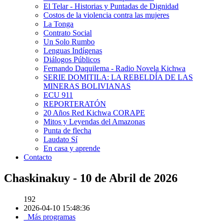
El Telar - Historias y Puntadas de Dignidad
Costos de la violencia contra las mujeres
La Tonga
Contrato Social
Un Solo Rumbo
Lenguas Indígenas
Diálogos Públicos
Fernando Daquilema - Radio Novela Kichwa
SERIE DOMITILA: LA REBELDÍA DE LAS
MINERAS BOLIVIANAS
ECU 911
REPORTERATÓN
20 Años Red Kichwa CORAPE
Mitos y Leyendas del Amazonas
Punta de flecha
Laudato Sí
En casa y aprende
Contacto
Chaskinakuy - 10 de Abril de 2026
192
2026-04-10 15:48:36
Más programas