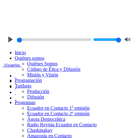
Play
Mute
Inicio
Quiénes somos
Quiénes Somos
Usuarios
Código de Ética y Difusión
Misión y Visión
Programación
Tarifario
Producción
Difusión
Programas
Ecuador en Contacto 1º emisión
Ecuador en Contacto 2º emisión
Ágora Democrática
Radio Revista Ecuador en Contacto
Chaskinakuy
Amazonía en Contacto