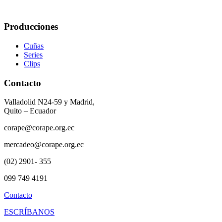
Producciones
Cuñas
Series
Clips
Contacto
Valladolid N24-59 y Madrid,
Quito – Ecuador
corape@corape.org.ec
mercadeo@corape.org.ec
(02) 2901- 355
099 749 4191
Contacto
ESCRÍBANOS