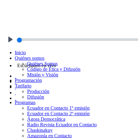
Play
Inicio
Quiénes somos
Quiénes Somos
Escúchanos en vivo
Código de Ética y Difusión
Misión y Visión
Programación
Tarifario
Producción
Difusión
Programas
Ecuador en Contacto 1º emisión
Ecuador en Contacto 2º emisión
Ágora Democrática
Radio Revista Ecuador en Contacto
Chaskinakuy
Amazonía en Contacto