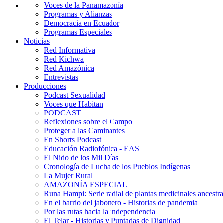
Voces de la Panamazonía
Programas y Alianzas
Democracia en Ecuador
Programas Especiales
Noticias
Red Informativa
Red Kichwa
Red Amazónica
Entrevistas
Producciones
Podcast Sexualidad
Voces que Habitan
PODCAST
Reflexiones sobre el Campo
Proteger a las Caminantes
En Shorts Podcast
Educación Radiofónica - EAS
El Nido de los Mil Días
Cronología de Lucha de los Pueblos Indígenas
La Mujer Rural
AMAZONÍA ESPECIAL
Runa Hampi: Serie radial de plantas medicinales ancestra
En el barrio del jabonero - Historias de pandemia
Por las rutas hacia la independencia
El Telar - Historias y Puntadas de Dignidad