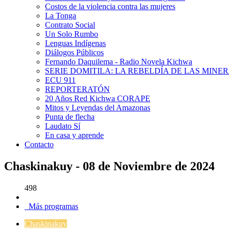
Costos de la violencia contra las mujeres
La Tonga
Contrato Social
Un Solo Rumbo
Lenguas Indígenas
Diálogos Públicos
Fernando Daquilema - Radio Novela Kichwa
SERIE DOMITILA: LA REBELDÍA DE LAS MINE
ECU 911
REPORTERATÓN
20 Años Red Kichwa CORAPE
Mitos y Leyendas del Amazonas
Punta de flecha
Laudato Sí
En casa y aprende
Contacto
Chaskinakuy - 08 de Noviembre de 2024
498
Más programas
Chaskinakuy