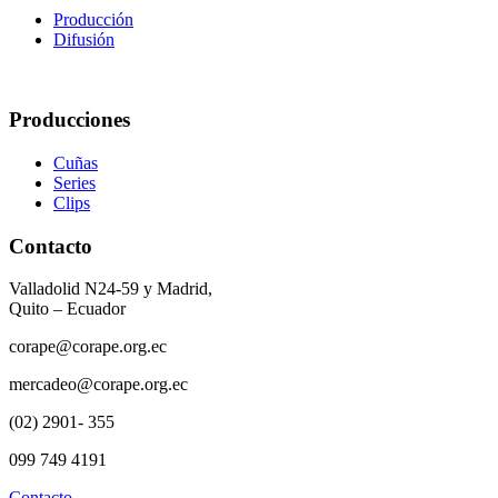
Producción
Difusión
Producciones
Cuñas
Series
Clips
Contacto
Valladolid N24-59 y Madrid,
Quito – Ecuador
corape@corape.org.ec
mercadeo@corape.org.ec
(02) 2901- 355
099 749 4191
Contacto