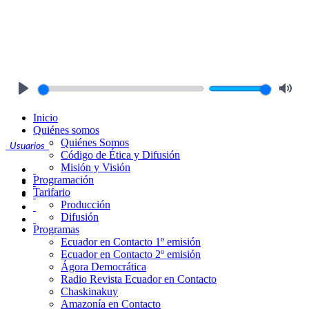
Play
Mute
Inicio
Quiénes somos
Quiénes Somos
Usuarios
Código de Ética y Difusión
Misión y Visión
Programación
Tarifario
Producción
Difusión
Programas
Ecuador en Contacto 1º emisión
Ecuador en Contacto 2º emisión
Ágora Democrática
Radio Revista Ecuador en Contacto
Chaskinakuy
Amazonía en Contacto