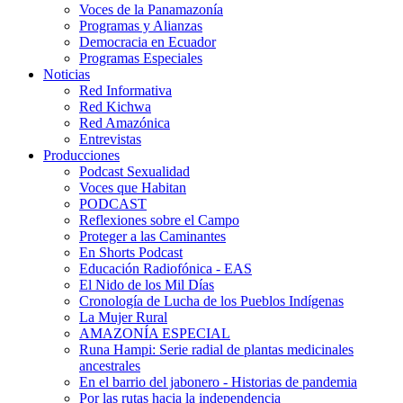
Voces de la Panamazonía
Programas y Alianzas
Democracia en Ecuador
Programas Especiales
Noticias
Red Informativa
Red Kichwa
Red Amazónica
Entrevistas
Producciones
Podcast Sexualidad
Voces que Habitan
PODCAST
Reflexiones sobre el Campo
Proteger a las Caminantes
En Shorts Podcast
Educación Radiofónica - EAS
El Nido de los Mil Días
Cronología de Lucha de los Pueblos Indígenas
La Mujer Rural
AMAZONÍA ESPECIAL
Runa Hampi: Serie radial de plantas medicinales
ancestrales
En el barrio del jabonero - Historias de pandemia
Por las rutas hacia la independencia