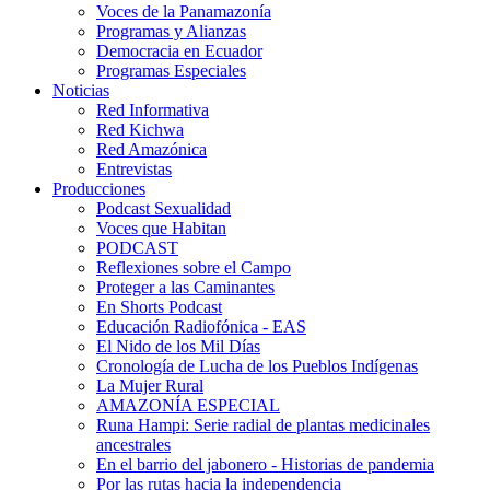
Voces de la Panamazonía
Programas y Alianzas
Democracia en Ecuador
Programas Especiales
Noticias
Red Informativa
Red Kichwa
Red Amazónica
Entrevistas
Producciones
Podcast Sexualidad
Voces que Habitan
PODCAST
Reflexiones sobre el Campo
Proteger a las Caminantes
En Shorts Podcast
Educación Radiofónica - EAS
El Nido de los Mil Días
Cronología de Lucha de los Pueblos Indígenas
La Mujer Rural
AMAZONÍA ESPECIAL
Runa Hampi: Serie radial de plantas medicinales
ancestrales
En el barrio del jabonero - Historias de pandemia
Por las rutas hacia la independencia