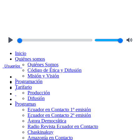
Play
Mute
Inicio
Quiénes somos
Quiénes Somos
Usuarios
Código de Ética y Difusión
Misión y Visión
Programación
Tarifario
Producción
Difusión
Programas
Ecuador en Contacto 1º emisión
Ecuador en Contacto 2º emisión
Ágora Democrática
Radio Revista Ecuador en Contacto
Chaskinakuy
Amazonía en Contacto