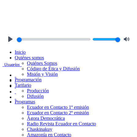
Play
Mute
Inicio
Quiénes somos
Quiénes Somos
Usuarios
Código de Ética y Difusión
Misión y Visión
Programación
Tarifario
Producción
Difusión
Programas
Ecuador en Contacto 1º emisión
Ecuador en Contacto 2º emisión
Ágora Democrática
Radio Revista Ecuador en Contacto
Chaskinakuy
Amazonía en Contacto