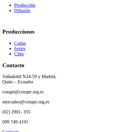
Producción
Difusión
Producciones
Cuñas
Series
Clips
Contacto
Valladolid N24-59 y Madrid,
Quito – Ecuador
corape@corape.org.ec
mercadeo@corape.org.ec
(02) 2901- 355
099 749 4191
Contacto