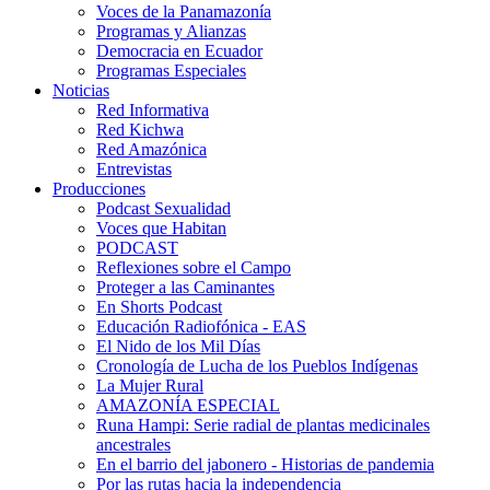
Voces de la Panamazonía
Programas y Alianzas
Democracia en Ecuador
Programas Especiales
Noticias
Red Informativa
Red Kichwa
Red Amazónica
Entrevistas
Producciones
Podcast Sexualidad
Voces que Habitan
PODCAST
Reflexiones sobre el Campo
Proteger a las Caminantes
En Shorts Podcast
Educación Radiofónica - EAS
El Nido de los Mil Días
Cronología de Lucha de los Pueblos Indígenas
La Mujer Rural
AMAZONÍA ESPECIAL
Runa Hampi: Serie radial de plantas medicinales
ancestrales
En el barrio del jabonero - Historias de pandemia
Por las rutas hacia la independencia