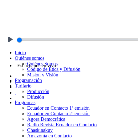
Play
Inicio
Quiénes somos
Quiénes Somos
Escúchanos en vivo
Código de Ética y Difusión
Misión y Visión
Programación
Tarifario
Producción
Difusión
Programas
Ecuador en Contacto 1º emisión
Ecuador en Contacto 2º emisión
Ágora Democrática
Radio Revista Ecuador en Contacto
Chaskinakuy
Amazonía en Contacto