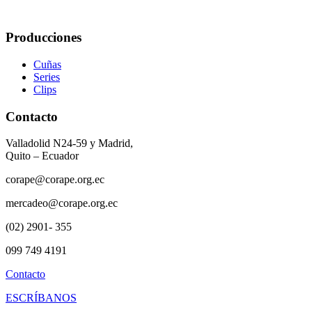
Producciones
Cuñas
Series
Clips
Contacto
Valladolid N24-59 y Madrid,
Quito – Ecuador
corape@corape.org.ec
mercadeo@corape.org.ec
(02) 2901- 355
099 749 4191
Contacto
ESCRÍBANOS