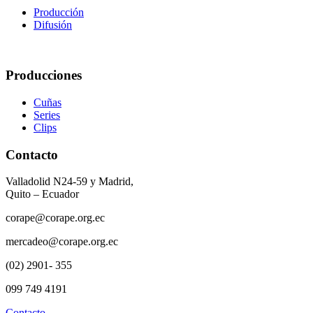
Producción
Difusión
Producciones
Cuñas
Series
Clips
Contacto
Valladolid N24-59 y Madrid,
Quito – Ecuador
corape@corape.org.ec
mercadeo@corape.org.ec
(02) 2901- 355
099 749 4191
Contacto