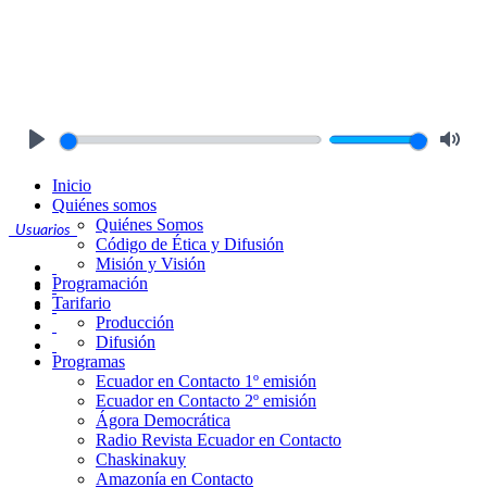
Play
Mute
Inicio
Quiénes somos
Quiénes Somos
Usuarios
Código de Ética y Difusión
Misión y Visión
Programación
Tarifario
Producción
Difusión
Programas
Ecuador en Contacto 1º emisión
Ecuador en Contacto 2º emisión
Ágora Democrática
Radio Revista Ecuador en Contacto
Chaskinakuy
Amazonía en Contacto