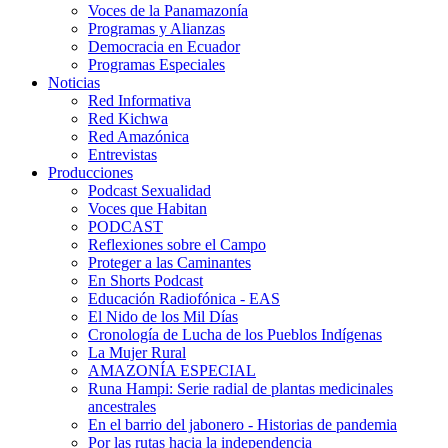
Voces de la Panamazonía
Programas y Alianzas
Democracia en Ecuador
Programas Especiales
Noticias
Red Informativa
Red Kichwa
Red Amazónica
Entrevistas
Producciones
Podcast Sexualidad
Voces que Habitan
PODCAST
Reflexiones sobre el Campo
Proteger a las Caminantes
En Shorts Podcast
Educación Radiofónica - EAS
El Nido de los Mil Días
Cronología de Lucha de los Pueblos Indígenas
La Mujer Rural
AMAZONÍA ESPECIAL
Runa Hampi: Serie radial de plantas medicinales
ancestrales
En el barrio del jabonero - Historias de pandemia
Por las rutas hacia la independencia