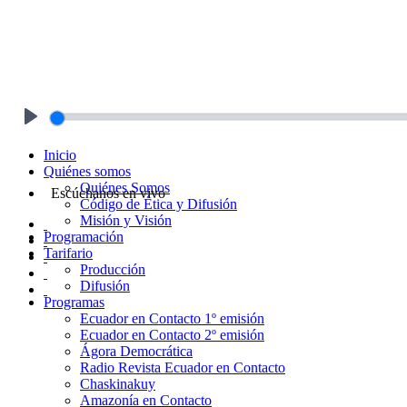
Play
Inicio
Quiénes somos
Quiénes Somos
Escúchanos en vivo
Código de Ética y Difusión
Misión y Visión
Programación
Tarifario
Producción
Difusión
Programas
Ecuador en Contacto 1º emisión
Ecuador en Contacto 2º emisión
Ágora Democrática
Radio Revista Ecuador en Contacto
Chaskinakuy
Amazonía en Contacto