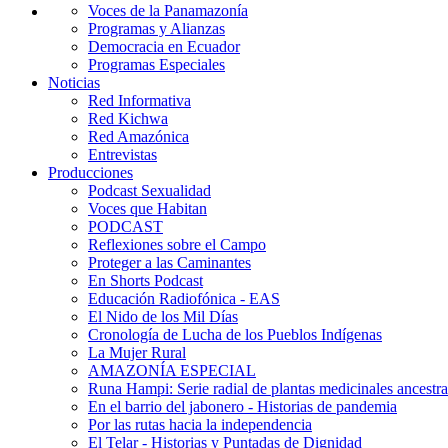
Voces de la Panamazonía
Programas y Alianzas
Democracia en Ecuador
Programas Especiales
Noticias
Red Informativa
Red Kichwa
Red Amazónica
Entrevistas
Producciones
Podcast Sexualidad
Voces que Habitan
PODCAST
Reflexiones sobre el Campo
Proteger a las Caminantes
En Shorts Podcast
Educación Radiofónica - EAS
El Nido de los Mil Días
Cronología de Lucha de los Pueblos Indígenas
La Mujer Rural
AMAZONÍA ESPECIAL
Runa Hampi: Serie radial de plantas medicinales ancestra
En el barrio del jabonero - Historias de pandemia
Por las rutas hacia la independencia
El Telar - Historias y Puntadas de Dignidad