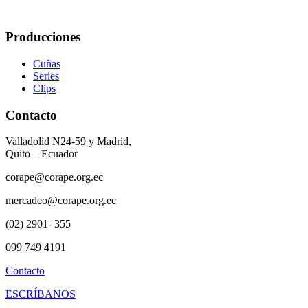
Producciones
Cuñas
Series
Clips
Contacto
Valladolid N24-59 y Madrid,
Quito – Ecuador
corape@corape.org.ec
mercadeo@corape.org.ec
(02) 2901- 355
099 749 4191
Contacto
ESCRÍBANOS