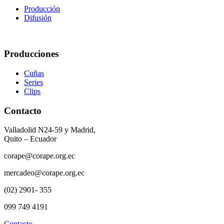
Producción
Difusión
Producciones
Cuñas
Series
Clips
Contacto
Valladolid N24-59 y Madrid,
Quito – Ecuador
corape@corape.org.ec
mercadeo@corape.org.ec
(02) 2901- 355
099 749 4191
Contacto