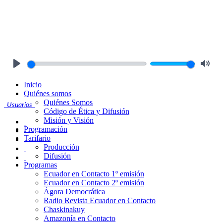
Play
Mute
Inicio
Quiénes somos
Quiénes Somos
Usuarios
Código de Ética y Difusión
Misión y Visión
Programación
Tarifario
Producción
Difusión
Programas
Ecuador en Contacto 1º emisión
Ecuador en Contacto 2º emisión
Ágora Democrática
Radio Revista Ecuador en Contacto
Chaskinakuy
Amazonía en Contacto