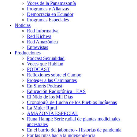
Voces de la Panamazonía
Programas y Alianzas
Democracia en Ecuador
Programas Especiales
Noticias
Red Informativa
Red Kichwa
Red Amazónica
Entrevistas
Producciones
Podcast Sexualidad
Voces que Habitan
PODCAST
Reflexiones sobre el Campo
Proteger a las Caminantes
En Shorts Podcast
Educación Radiofónica - EAS
El Nido de los Mil Días
Cronología de Lucha de los Pueblos Indígenas
La Mujer Rural
AMAZONÍA ESPECIAL
Runa Hampi: Serie radial de plantas medicinales
ancestrales
En el barrio del jabonero - Historias de pandemia
Por las rutas hacia la independencia