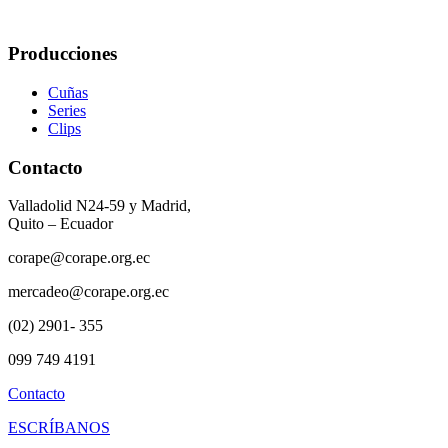
Producciones
Cuñas
Series
Clips
Contacto
Valladolid N24-59 y Madrid,
Quito – Ecuador
corape@corape.org.ec
mercadeo@corape.org.ec
(02) 2901- 355
099 749 4191
Contacto
ESCRÍBANOS