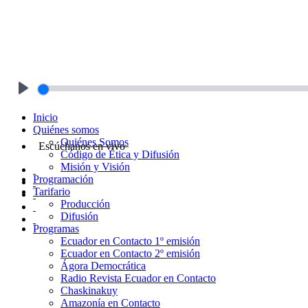
Play
Inicio
Quiénes somos
Quiénes Somos
Escúchanos en vivo
Código de Ética y Difusión
Misión y Visión
Programación
Tarifario
Producción
Difusión
Programas
Ecuador en Contacto 1º emisión
Ecuador en Contacto 2º emisión
Ágora Democrática
Radio Revista Ecuador en Contacto
Chaskinakuy
Amazonía en Contacto