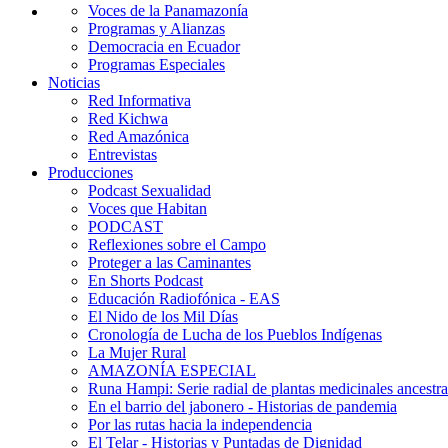
Voces de la Panamazonía
Programas y Alianzas
Democracia en Ecuador
Programas Especiales
Noticias
Red Informativa
Red Kichwa
Red Amazónica
Entrevistas
Producciones
Podcast Sexualidad
Voces que Habitan
PODCAST
Reflexiones sobre el Campo
Proteger a las Caminantes
En Shorts Podcast
Educación Radiofónica - EAS
El Nido de los Mil Días
Cronología de Lucha de los Pueblos Indígenas
La Mujer Rural
AMAZONÍA ESPECIAL
Runa Hampi: Serie radial de plantas medicinales ancestra
En el barrio del jabonero - Historias de pandemia
Por las rutas hacia la independencia
El Telar - Historias y Puntadas de Dignidad