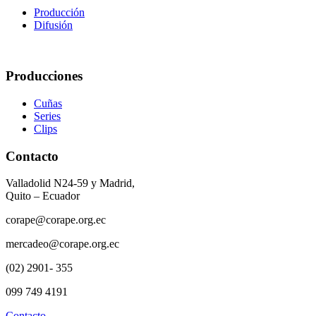
Producción
Difusión
Producciones
Cuñas
Series
Clips
Contacto
Valladolid N24-59 y Madrid,
Quito – Ecuador
corape@corape.org.ec
mercadeo@corape.org.ec
(02) 2901- 355
099 749 4191
Contacto