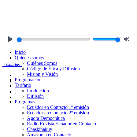
Play
Mute
Inicio
Quiénes somos
Quiénes Somos
Usuarios
Código de Ética y Difusión
Misión y Visión
Programación
Tarifario
Producción
Difusión
Programas
Ecuador en Contacto 1º emisión
Ecuador en Contacto 2º emisión
Ágora Democrática
Radio Revista Ecuador en Contacto
Chaskinakuy
Amazonía en Contacto