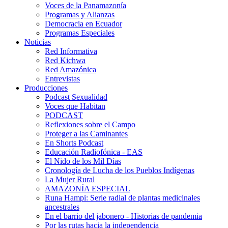
Voces de la Panamazonía
Programas y Alianzas
Democracia en Ecuador
Programas Especiales
Noticias
Red Informativa
Red Kichwa
Red Amazónica
Entrevistas
Producciones
Podcast Sexualidad
Voces que Habitan
PODCAST
Reflexiones sobre el Campo
Proteger a las Caminantes
En Shorts Podcast
Educación Radiofónica - EAS
El Nido de los Mil Días
Cronología de Lucha de los Pueblos Indígenas
La Mujer Rural
AMAZONÍA ESPECIAL
Runa Hampi: Serie radial de plantas medicinales
ancestrales
En el barrio del jabonero - Historias de pandemia
Por las rutas hacia la independencia