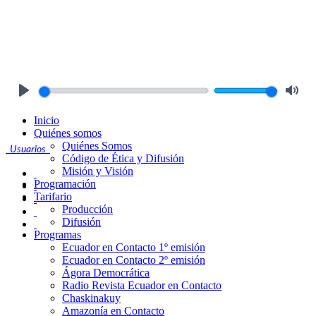
Play
Mute
Inicio
Quiénes somos
Quiénes Somos
Usuarios
Código de Ética y Difusión
Misión y Visión
Programación
Tarifario
Producción
Difusión
Programas
Ecuador en Contacto 1º emisión
Ecuador en Contacto 2º emisión
Ágora Democrática
Radio Revista Ecuador en Contacto
Chaskinakuy
Amazonía en Contacto