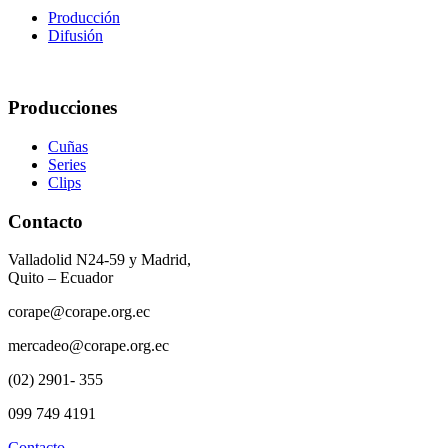
Producción
Difusión
Producciones
Cuñas
Series
Clips
Contacto
Valladolid N24-59 y Madrid,
Quito – Ecuador
corape@corape.org.ec
mercadeo@corape.org.ec
(02) 2901- 355
099 749 4191
Contacto