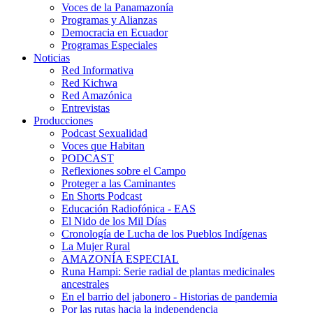
Voces de la Panamazonía
Programas y Alianzas
Democracia en Ecuador
Programas Especiales
Noticias
Red Informativa
Red Kichwa
Red Amazónica
Entrevistas
Producciones
Podcast Sexualidad
Voces que Habitan
PODCAST
Reflexiones sobre el Campo
Proteger a las Caminantes
En Shorts Podcast
Educación Radiofónica - EAS
El Nido de los Mil Días
Cronología de Lucha de los Pueblos Indígenas
La Mujer Rural
AMAZONÍA ESPECIAL
Runa Hampi: Serie radial de plantas medicinales
ancestrales
En el barrio del jabonero - Historias de pandemia
Por las rutas hacia la independencia