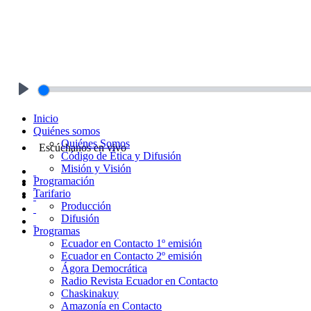
Play
Inicio
Quiénes somos
Quiénes Somos
Escúchanos en vivo
Código de Ética y Difusión
Misión y Visión
Programación
Tarifario
Producción
Difusión
Programas
Ecuador en Contacto 1º emisión
Ecuador en Contacto 2º emisión
Ágora Democrática
Radio Revista Ecuador en Contacto
Chaskinakuy
Amazonía en Contacto