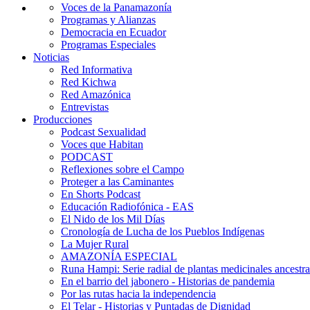
Voces de la Panamazonía
Programas y Alianzas
Democracia en Ecuador
Programas Especiales
Noticias
Red Informativa
Red Kichwa
Red Amazónica
Entrevistas
Producciones
Podcast Sexualidad
Voces que Habitan
PODCAST
Reflexiones sobre el Campo
Proteger a las Caminantes
En Shorts Podcast
Educación Radiofónica - EAS
El Nido de los Mil Días
Cronología de Lucha de los Pueblos Indígenas
La Mujer Rural
AMAZONÍA ESPECIAL
Runa Hampi: Serie radial de plantas medicinales ancestra
En el barrio del jabonero - Historias de pandemia
Por las rutas hacia la independencia
El Telar - Historias y Puntadas de Dignidad