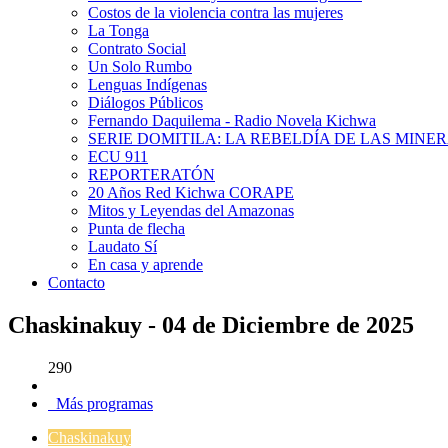
Costos de la violencia contra las mujeres
La Tonga
Contrato Social
Un Solo Rumbo
Lenguas Indígenas
Diálogos Públicos
Fernando Daquilema - Radio Novela Kichwa
SERIE DOMITILA: LA REBELDÍA DE LAS MINE
ECU 911
REPORTERATÓN
20 Años Red Kichwa CORAPE
Mitos y Leyendas del Amazonas
Punta de flecha
Laudato Sí
En casa y aprende
Contacto
Chaskinakuy - 04 de Diciembre de 2025
290
Más programas
Chaskinakuy