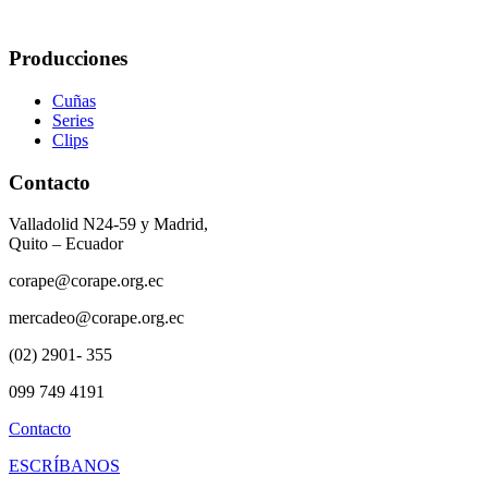
Producciones
Cuñas
Series
Clips
Contacto
Valladolid N24-59 y Madrid,
Quito – Ecuador
corape@corape.org.ec
mercadeo@corape.org.ec
(02) 2901- 355
099 749 4191
Contacto
ESCRÍBANOS