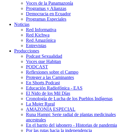
Voces de la Panamazonía
Programas y Alianzas
Democracia en Ecuador
Programas Especiales
Noticias
Red Informativa
Red Kichwa
Red Amazónica
Entrevistas
Producciones
Podcast Sexualidad
Voces que Habitan
PODCAST
Reflexiones sobre el Campo
Proteger a las Caminantes
En Shorts Podcast
Educación Radiofónica - EAS
El Nido de los Mil Días
Cronología de Lucha de los Pueblos Indígenas
La Mujer Rural
AMAZONÍA ESPECIAL
Runa Hampi: Serie radial de plantas medicinales
ancestrales
En el barrio del jabonero - Historias de pandemia
Por las rutas hacia la independencia