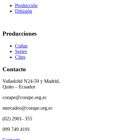
Producción
Difusión
Producciones
Cuñas
Series
Clips
Contacto
Valladolid N24-59 y Madrid,
Quito – Ecuador
corape@corape.org.ec
mercadeo@corape.org.ec
(02) 2901- 355
099 749 4191
Contacto