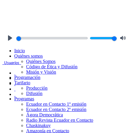
Play
Mute
Inicio
Quiénes somos
Quiénes Somos
Usuarios
Código de Ética y Difusión
Misión y Visión
Programación
Tarifario
Producción
Difusión
Programas
Ecuador en Contacto 1º emisión
Ecuador en Contacto 2º emisión
Ágora Democrática
Radio Revista Ecuador en Contacto
Chaskinakuy
Amazonía en Contacto